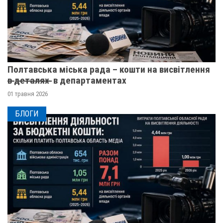
Полтавська міська рада – кошти на висвітлення
в̶ ̶д̶е̶т̶а̶л̶я̶х̶ ̶ в департаментах
01 травня 2026
БЛОГИ