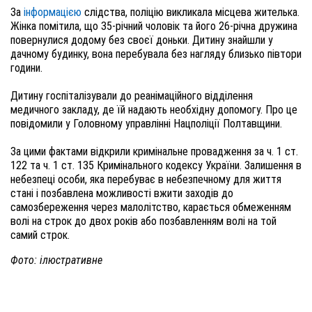
За
інформацією
слідства, поліцію викликала місцева жителька.
Жінка помітила, що 35-річний чоловік та його 26-річна дружина
повернулися додому без своєї доньки. Дитину знайшли у
дачному будинку, вона перебувала без нагляду близько півтори
години.
Дитину госпіталізували до реанімаційного відділення
медичного закладу, де їй надають необхідну допомогу. Про це
повідомили у Головному управлінні Нацполіції Полтавщини.
За цими фактами відкрили кримінальне провадження за ч. 1 ст.
122 та ч. 1 ст. 135 Кримінального кодексу України. Залишення в
небезпеці особи, яка перебуває в небезпечному для життя
стані і позбавлена можливості вжити заходів до
самозбереження через малолітство, карається обмеженням
волі на строк до двох років або позбавленням волі на той
самий строк.
Фото: ілюстративне