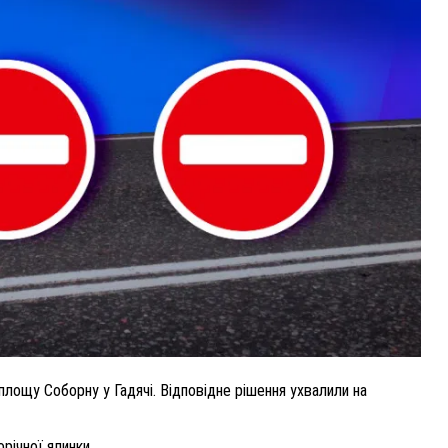
ВНАСЛІДОК ПОРАНЕНЬ, ОТРИМАНИХ НА ВІЙНІ,
ПОМЕР ВОЇН ЮРІЙ ВОЙТИК
25 листопада 2025
0
площу Соборну у Гадячі. Відповідне рішення ухвалили на
річної ялинки.