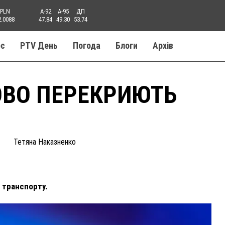
PLN
A-92
A-95
ДП
2.0088
47.84
49.30
53.74
ос
PTV День
Погода
Блоги
Aрхів
ОВО ПЕРЕКРИЮТЬ
Тетяна Наказненко
 транспорту.