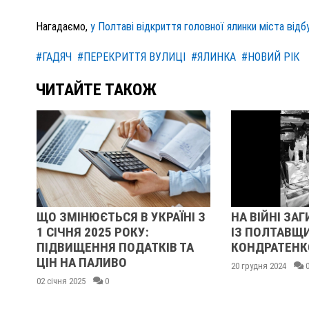
Нагадаємо,
у Полтаві відкриття головної ялинки міста відб
#ГАДЯЧ
#ПЕРЕКРИТТЯ ВУЛИЦІ
#ЯЛИНКА
#НОВИЙ РІК
ЧИТАЙТЕ ТАКОЖ
ЗМІНЮЄТЬСЯ В УКРАЇНІ З
НА ВІЙНІ ЗАГИНУВ СЕР
ІЧНЯ 2025 РОКУ:
ІЗ ПОЛТАВЩИНИ МИКО
ВИЩЕННЯ ПОДАТКІВ ТА
КОНДРАТЕНКО
 НА ПАЛИВО
20 грудня 2024
0
ня 2025
0