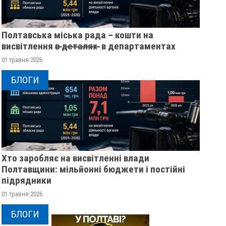
Полтавська міська рада – кошти на
висвітлення в̶ ̶д̶е̶т̶а̶л̶я̶х̶ ̶ в департаментах
01 травня 2026
БЛОГИ
Хто заробляє на висвітленні влади
Полтавщини: мільйонні бюджети і постійні
підрядники
01 травня 2026
БЛОГИ