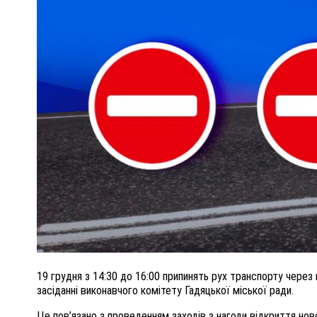
ПОЛІЦІЯ ПОЛТАВЩИНИ РОЗШУКУЄ 62-РІЧНУ
ЛЮДМИЛУ ТИМЧЕНКО
ОМ
26 листопада 2025
0
19 грудня з 14:30 до 16:00 припинять рух транспорту через 
засіданні виконавчого комітету Гадяцької міської ради.
Це пов’язано з проведенням заходів з нагоди відкриття ново