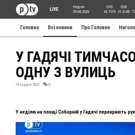
Неділя
USD
EUR
LIVE
09.08.2026
44.7579
51.6148
1
Головна
Всі новини
Про Головне
Нагол
У ГАДЯЧІ ТИМЧАС
ОДНУ З ВУЛИЦЬ
18 грудня 2021
0
У неділю на площі Соборній у Гадячі перекриють рух