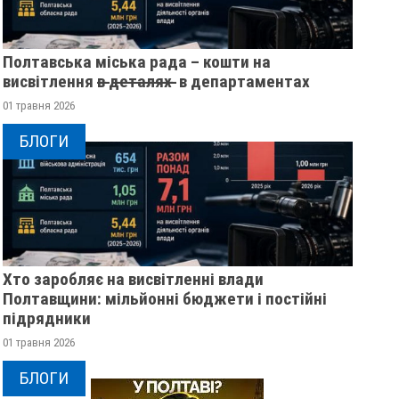
Полтавська міська рада – кошти на
висвітлення в̶ ̶д̶е̶т̶а̶л̶я̶х̶ ̶ в департаментах
01 травня 2026
БЛОГИ
Хто заробляє на висвітленні влади
Полтавщини: мільйонні бюджети і постійні
підрядники
01 травня 2026
У ПОЛТАВСЬКІЙ ОБЛАСТІ
ПОЛІЦІЯ ПОЛТАВ
БЛОГИ
РОЗШУКУЮТЬ 82-РІЧНУ
РОЗШУКУЄ 69-РІЧ