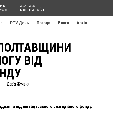
PLN
A-92
A-95
ДП
2.0088
47.84
49.30
53.74
ос
PTV День
Погода
Блоги
Aрхів
 ПОЛТАВЩИНИ
ОГУ ВІД
ОНДУ
Дар'я Жученя
аднання від швейцарського благодійного фонду.