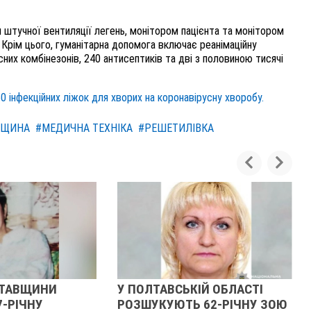
штучної вентиляції легень, монітором пацієнта та монітором
. Крім цього, гуманітарна допомога включає реанімаційну
них комбінезонів, 240 антисептиків та дві з половиною тисячі
60 інфекційних ліжок для хворих на коронавірусну хворобу.
ВЩИНА
#МЕДИЧНА ТЕХНІКА
#РЕШЕТИЛІВКА
ЛТАВЩИНИ
У ПОЛТАВСЬКІЙ ОБЛАСТІ
7-РІЧНУ
РОЗШУКУЮТЬ 62-РІЧНУ ЗОЮ