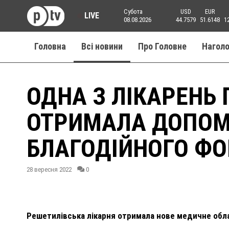
Субота
USD
EUR
LIVE
08.08.2026
44.7579
51.6148
1
Головна
Всі новини
Про Головне
Нагол
ОДНА З ЛІКАРЕНЬ
ОТРИМАЛА ДОПОМ
БЛАГОДІЙНОГО Ф
28 вересня 2022
0
Решетилівська лікарня отримала нове медичне обл