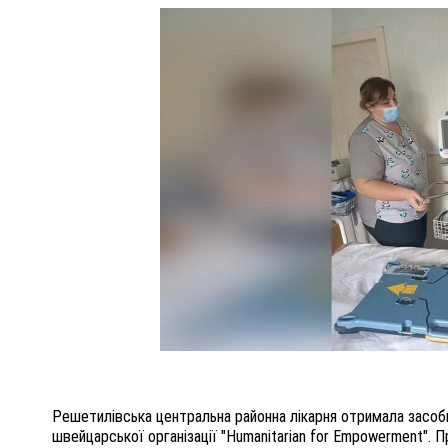
ПОЛІЦІЯ ПОЛТАВЩИНИ РОЗШУКУЄ 62-РІЧНУ
ЛЮДМИЛУ ТИМЧЕНКО
ОМ
26 листопада 2025
0
Решетилівська центральна районна лікарня отримала засоби
швейцарської організації "Humanitarian for Empowerment".