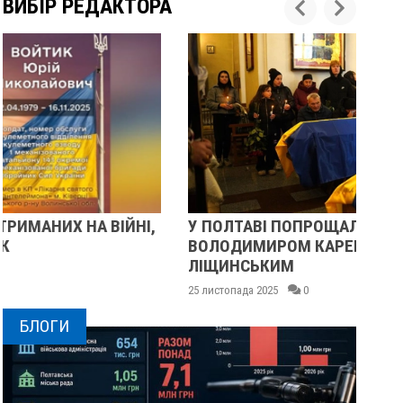
ВИБІР РЕДАКТОРА
У ПОЛТАВІ ПОПРОЩАЛИСЯ ІЗ ВІЙСЬКОВИМИ
П
ВОЛОДИМИРОМ КАРЕНГІНИМ ТА ОЛЕГОМ
С
ЛІЩИНСЬКИМ
25 
25 листопада 2025
0
БЛОГИ