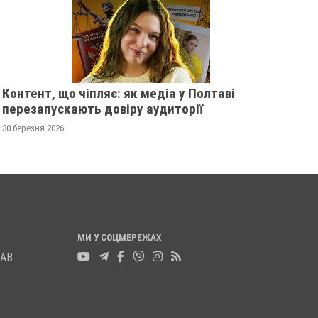
ГАННУ МЕРКОТАН
МИХАЙЛА УДОДА
13 листопада 2025
0
12 листопада 2025
0
Контент, що чіпляє: як медіа у Полтаві
перезапускають довіру аудиторії
30 березня 2026
МИ У СОЦМЕРЕЖАХ
ЛАВ