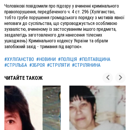
Чоловікові повідомили про підозру у вчиненні кримінального
правопорушення, передбаченого ч. 4 ст. 296 (Хуліганство,
тобто грубе порушення громадського порядку з мотивів явної
неповаги до суспільства, що супроводжується особливою
зухвалістю, вчиненому із застосуванням іншого предмета,
заздалегідь заготовленого для нанесення тілесних
ушкоджень) Кримінального кодексу України та обрали
запобіжний захід - тримання під вартою».
#ХУЛІГАНСТВО
#НОВИНИ
#ПОЛІЦІЯ
#ПОЛТАВЩИНА
#СТРІЛЬБА
#ЗБРОЯ
#СТРІЛЯТИ
#СТРІЛЯНИНА
ЧИТАЙТЕ ТАКОЖ