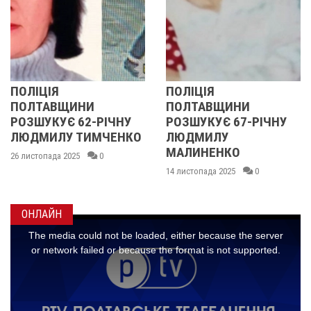
ПОЛІЦІЯ
У ПОЛТАВСЬК
И
ПОЛТАВЩИНИ
ОБЛАСТІ
-РІЧНУ
РОЗШУКУЄ 67-РІЧНУ
РОЗШУКУЮТЬ
ИМЧЕНКО
ЛЮДМИЛУ
РІЧНУ ЗОЮ Г
МАЛИНЕНКО
0
14 листопада 2025
14 листопада 2025
0
ОНЛАЙН