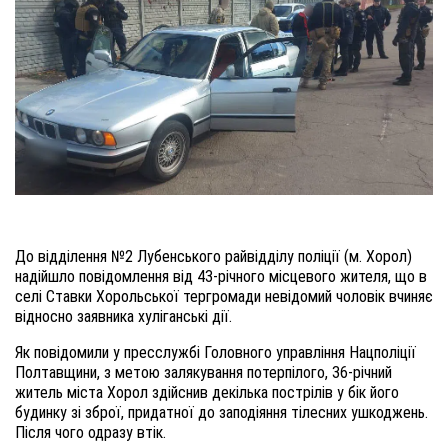
До відділення №2 Лубенського райвідділу поліції (м. Хорол)
надійшло повідомлення від 43-річного місцевого жителя, що в
селі Ставки Хорольської тергромади невідомий чоловік вчиняє
відносно заявника хуліганські дії.
Як повідомили у пресслужбі Головного управління Нацполіції
Полтавщини, з метою залякування потерпілого, 36-річний
житель міста Хорол здійснив декілька пострілів у бік його
будинку зі зброї, придатної до заподіяння тілесних ушкоджень.
Після чого одразу втік.