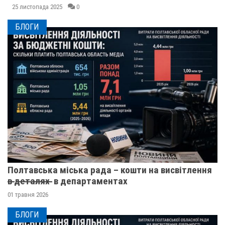
25 листопада 2025
0
БЛОГИ
Полтавська міська рада – кошти на висвітлення
в̶ ̶д̶е̶т̶а̶л̶я̶х̶ ̶ в департаментах
01 травня 2026
БЛОГИ