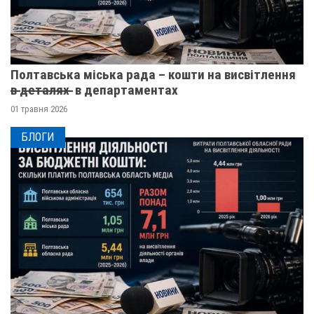
Полтавська міська рада – кошти на висвітлення
в̶ ̶д̶е̶т̶а̶л̶я̶х̶ ̶ в департаментах
01 травня 2026
БЛОГИ