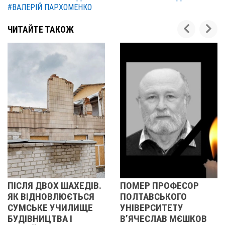
#ВАЛЕРІЙ ПАРХОМЕНКО
ЧИТАЙТЕ ТАКОЖ
ЕДІВ.
ПОМЕР ПРОФЕСОР
ПОМЕРЛА
ТЬСЯ
ПОЛТАВСЬКОГО
ВИКЛАДАЧКА
ИЩЕ
УНІВЕРСИТЕТУ
ПОЛТАВСЬКОГО
В’ЯЧЕСЛАВ МЄШКОВ
УНІВЕРСИТЕТУ Р