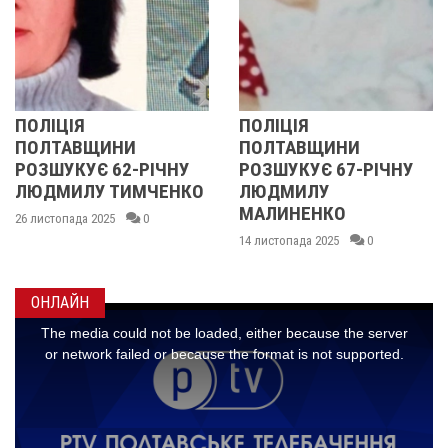
ПОЛІЦІЯ
У ПОЛТАВСЬКІ
ПОЛТАВЩИНИ
ОБЛАСТІ
РІЧНУ
РОЗШУКУЄ 67-РІЧНУ
РОЗШУКУЮТЬ 6
МЧЕНКО
ЛЮДМИЛУ
РІЧНУ ЗОЮ ГР
МАЛИНЕНКО
0
14 листопада 2025
14 листопада 2025
0
ОНЛАЙН