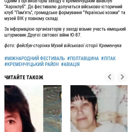
Одним з організаторів заходу є кременчуцький авіаклуб
"Аэроклуб". До фестивалю долучаться військово-історичний
клуб "Пам’ять", громадське формування "Українські козаки" та
музей ВІК у повному складі.
За інформацією організаторів у заході візьме участь німецький
штурмовик Другої світової війни Ю-87.
фото: фейсбук-сторінка Музей військової історії Кременчука
#МІЖНАРОДНИЙ ФЕСТИВАЛЬ
#ПОЛТАВЩИНА
#ЛІТАК
#КРЕМЕНЧУЦЬКИЙ РАЙОН
#АВІАЦІЯ
ЧИТАЙТЕ ТАКОЖ