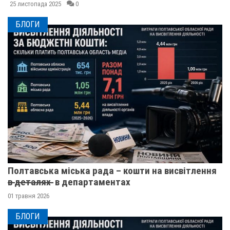
25 листопада 2025
0
БЛОГИ
Полтавська міська рада – кошти на висвітлення
в̶ ̶д̶е̶т̶а̶л̶я̶х̶ ̶ в департаментах
01 травня 2026
БЛОГИ