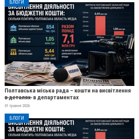
БЛОГИ
Полтавська міська рада – кошти на висвітлення
в̶ ̶д̶е̶т̶а̶л̶я̶х̶ ̶ в департаментах
01 травня 2026
БЛОГИ