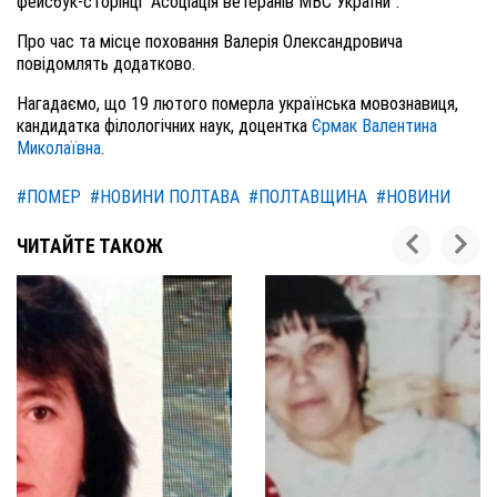
фейсбук-сторінці "Асоціація ветеранів МВС України".
Про час та місце поховання Валерія Олександровича
повідомлять додатково.
Нагадаємо, що 19 лютого померла українська мовознавиця,
кандидатка філологічних наук, доцентка
Єрмак Валентина
Миколаївна
.
#ПОМЕР
#НОВИНИ ПОЛТАВА
#ПОЛТАВЩИНА
#НОВИНИ
ЧИТАЙТЕ ТАКОЖ