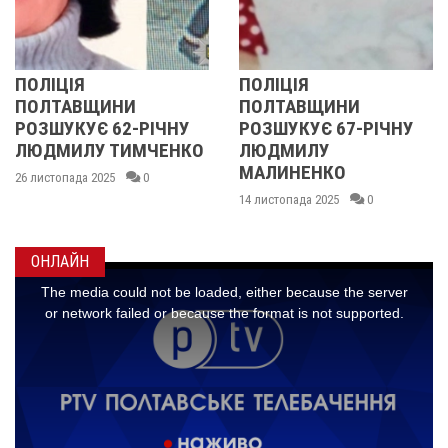
ЛІЦІЯ
ПОЛІЦІЯ
У 
ОЛТАВЩИНИ
ПОЛТАВЩИНИ
ОБ
ЗШУКУЄ 62-РІЧНУ
РОЗШУКУЄ 67-РІЧНУ
Р
ЮДМИЛУ ТИМЧЕНКО
ЛЮДМИЛУ
РІ
МАЛИНЕНКО
листопада 2025
0
14 
14 листопада 2025
0
ОНЛАЙН