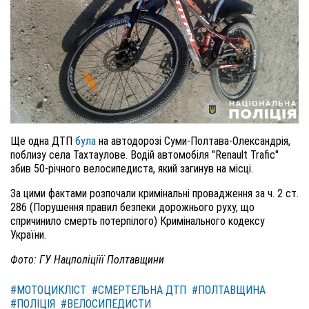
Ще одна ДТП
була
на автодорозі Суми-Полтава-Олександрія,
поблизу села Тахтаулове. Водій автомобіля "Renault Trafic"
збив 50-річного велосипедиста, який загинув на місці.
За цими фактами розпочали кримінальні провадження за ч. 2 ст.
286 (Порушення правил безпеки дорожнього руху, що
спричинило смерть потерпілого) Кримінального кодексу
України.
Фото: ГУ Нацполіціїї Полтавщини
#МОТОЦИКЛІСТ
#СМЕРТЕЛЬНА ДТП
#ПОЛТАВЩИНА
#ПОЛІЦІЯ
#ВЕЛОСИПЕДИСТИ