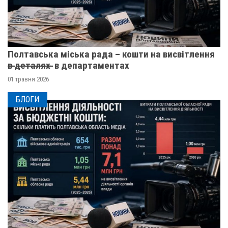
Полтавська міська рада – кошти на висвітлення
в̶ ̶д̶е̶т̶а̶л̶я̶х̶ ̶ в департаментах
01 травня 2026
БЛОГИ