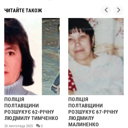
ЧИТАЙТЕ ТАКОЖ
ПОЛІЦІЯ
У ПОЛТАВСЬК
И
ПОЛТАВЩИНИ
ОБЛАСТІ
-РІЧНУ
РОЗШУКУЄ 67-РІЧНУ
РОЗШУКУЮТЬ
ИМЧЕНКО
ЛЮДМИЛУ
РІЧНУ ЗОЮ Г
МАЛИНЕНКО
0
14 листопада 2025