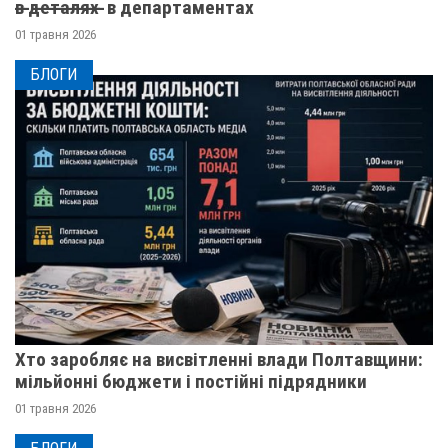
в̶ ̶д̶е̶т̶а̶л̶я̶х̶ ̶ в департаментах
01 травня 2026
БЛОГИ
Хто заробляє на висвітленні влади Полтавщини:
мільйонні бюджети і постійні підрядники
01 травня 2026