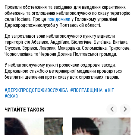
Провели обстеження та засідання для введення карантинних
обмежень та оголошення неблагополучною по сказу територію
села Носівка. Про це
повідомили
у Г
оловному управлінні
Держпродспоживслужби у Полтавській області
.
До загрозливої зони неблагополучного пункту віднесли
території сіл Абазівка, Андріївка, Біологічне, Бугаївка, Витівка,
Глухове, Зорівка, Лаврики, Макарцівка, Соломахівка, Трирогове,
Чорноглазівка та Червона Долина Полтавської громади.
У неблагополучному пункті розпоча
ли
оздоровчі заходи.
Державною службою ветеринарної медицини проводяться
безплатні
щеплення проти сказу всіх сприятливих тварин.
#ДЕРЖПРОДСПОЖИВСЛУЖБА
#ПОЛТАВЩИНА
#КІТ
#СКАЗ
ЧИТАЙТЕ ТАКОЖ