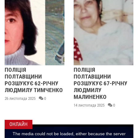
ПОЛІЦІЯ
У ПОЛТАВСЬ
НИ
ПОЛТАВЩИНИ
ОБЛАСТІ
62-РІЧНУ
РОЗШУКУЄ 67-РІЧНУ
РОЗШУКУЮТ
ТИМЧЕНКО
ЛЮДМИЛУ
РІЧНУ ЗОЮ 
МАЛИНЕНКО
0
14 листопада 2025
14 листопада 2025
0
ОНЛАЙН