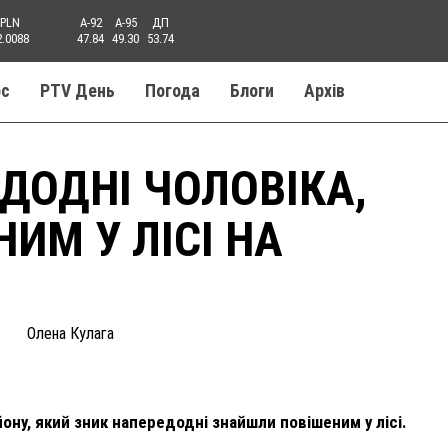
PLN
A-92
A-95
ДП
2.0088
47.84
49.30
53.74
ос
PTV День
Погода
Блоги
Aрхів
ДОДНІ ЧОЛОВІКА,
ИМ У ЛІСІ НА
Олена Кулага
ону, який зник напередодні знайшли повішеним у лісі.