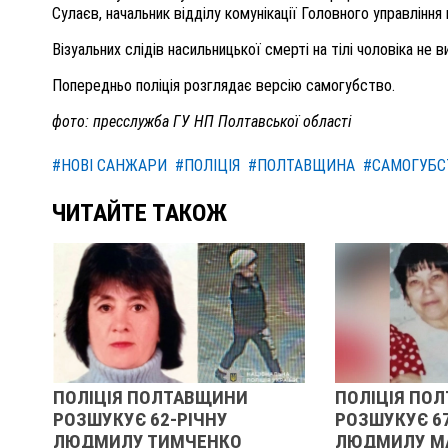
Сулаєв, начальник відділу комунікації Головного управління 
Візуальних слідів насильницької смерті на тілі чоловіка не в
Попередньо поліція розглядає версію самогубство.
фото: пресслужба ГУ НП Полтавської області
#НОВІ САНЖАРИ
#ПОЛІЦІЯ
#ПОЛТАВЩИНА
#САМОГУБС
ЧИТАЙТЕ ТАКОЖ
ПОЛІЦІЯ ПОЛТАВЩИНИ
ПОЛІЦІЯ ПО
РОЗШУКУЄ 62-РІЧНУ
РОЗШУКУЄ 67
ЛЮДМИЛУ ТИМЧЕНКО
ЛЮДМИЛУ М