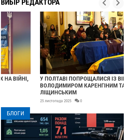
ВИБІР РЕДАКТОРА
У ПОЛТАВІ ПОПРОЩАЛИСЯ ІЗ ВІЙСЬКОВИМИ
ПІ
ВОЛОДИМИРОМ КАРЕНГІНИМ ТА ОЛЕГОМ
СУ
ЛІЩИНСЬКИМ
25 
25 листопада 2025
0
БЛОГИ