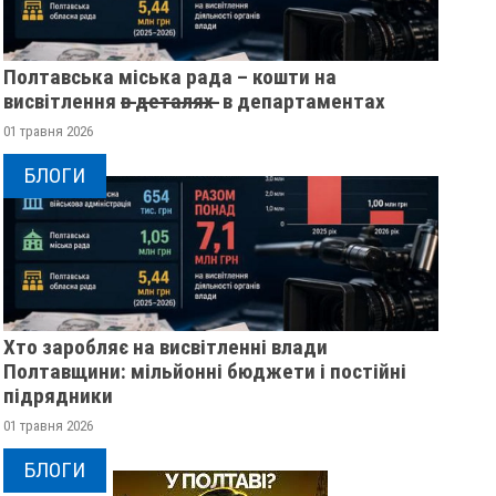
Полтавська міська рада – кошти на
висвітлення в̶ ̶д̶е̶т̶а̶л̶я̶х̶ ̶ в департаментах
01 травня 2026
БЛОГИ
Хто заробляє на висвітленні влади
Полтавщини: мільйонні бюджети і постійні
підрядники
01 травня 2026
У ПОЛТАВСЬКІЙ ОБЛАСТІ
ПОЛІЦІЯ ПОЛТАВЩ
РОЗШУКУЮТЬ 82-РІЧНУ
РОЗШУКУЄ 69-РІЧН
БЛОГИ
ГАННУ МЕРКОТАН
МИХАЙЛА УДОДА