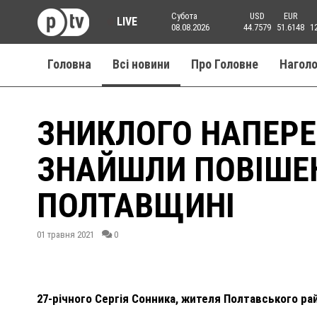
Субота
USD
EUR
LIVE
08.08.2026
44.7579
51.6148
1
Головна
Всі новини
Про Головне
Нагол
ЗНИКЛОГО НАПЕРЕ
ЗНАЙШЛИ ПОВІШЕН
ПОЛТАВЩИНІ
01 травня 2021
0
27-річного Сергія Сонника, жителя Полтавського рай