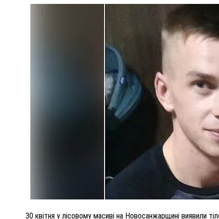
ПОЛІЦІЯ ПОЛТАВЩИНИ РОЗШУКУЄ 62-РІЧНУ
ЛЮДМИЛУ ТИМЧЕНКО
ОМ
26 листопада 2025
0
30 квітня у лісовому масиві на Новосанжарщині виявили тіло