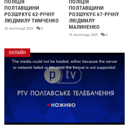
ПОЛІЦІЯ
У ПОЛТАВСЬК
И
ПОЛТАВЩИНИ
ОБЛАСТІ
-РІЧНУ
РОЗШУКУЄ 67-РІЧНУ
РОЗШУКУЮТЬ
ИМЧЕНКО
ЛЮДМИЛУ
РІЧНУ ЗОЮ Г
МАЛИНЕНКО
0
14 листопада 2025
14 листопада 2025
0
ОНЛАЙН