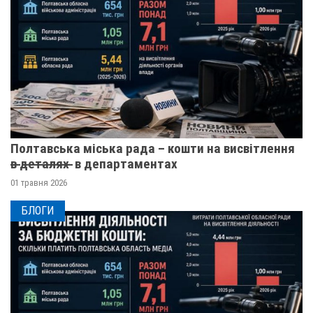
Полтавська міська рада – кошти на висвітлення
в̶ ̶д̶е̶т̶а̶л̶я̶х̶ ̶ в департаментах
01 травня 2026
БЛОГИ