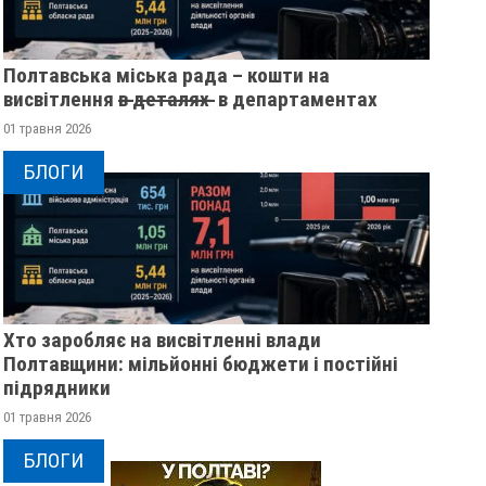
Полтавська міська рада – кошти на
висвітлення в̶ ̶д̶е̶т̶а̶л̶я̶х̶ ̶ в департаментах
01 травня 2026
БЛОГИ
Хто заробляє на висвітленні влади
Полтавщини: мільйонні бюджети і постійні
підрядники
01 травня 2026
БЛОГИ