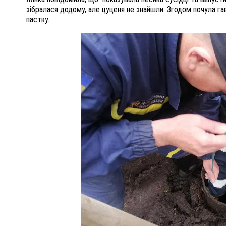
зібралася додому, але цуценя не знайшли. Згодом почула га
пастку.