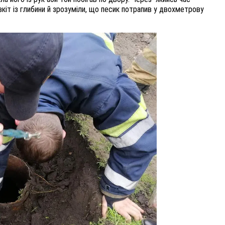
вкіт із глибини й зрозуміли, що песик потрапив у двохметрову