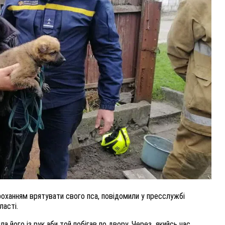
ВНАСЛІДОК ПОРАНЕНЬ, ОТРИМАНИХ НА ВІЙНІ,
ПОМЕР ВОЇН ЮРІЙ ВОЙТИК
25 листопада 2025
0
роханням врятувати свого пса, повідомили у пресслужбі
ласті.
а його із рук аби той побігав по двору. Через якийсь час