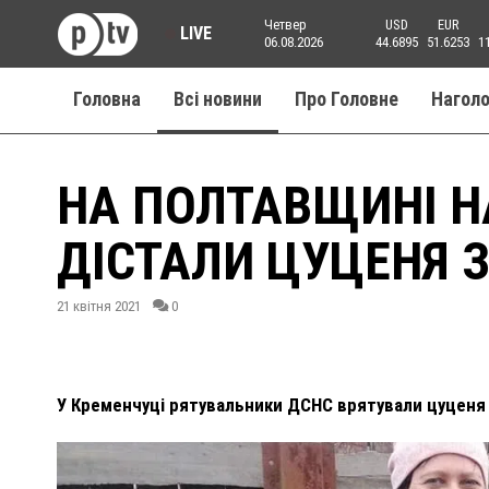
Четвер
USD
EUR
LIVE
06.08.2026
44.6895
51.6253
1
Головна
Всі новини
Про Головне
Нагол
НА ПОЛТАВЩИНІ 
ДІСТАЛИ ЦУЦЕНЯ 
21 квітня 2021
0
У Кременчуці рятувальники ДСНС врятували цуценя 