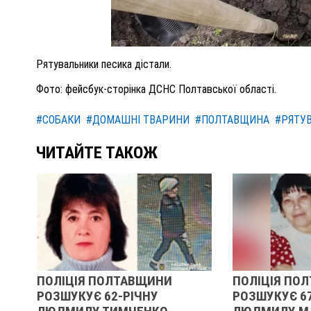
Рятувальники песика дістали.
Фото: фейсбук-сторінка ДСНС Полтавської області.
#СОБАКИ
#ДОМАШНІ ТВАРИНИ
#ПОЛТАВЩИНА
#РЯТУ
ЧИТАЙТЕ ТАКОЖ
ПОЛІЦІЯ ПОЛТАВЩИНИ
ПОЛІЦІЯ ПОЛТАВЩИ
РОЗШУКУЄ 62-РІЧНУ
РОЗШУКУЄ 67-РІЧНУ