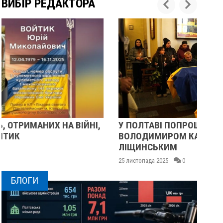
ВИБІР РЕДАКТОРА
У ПОЛТАВІ ПОПРОЩАЛИСЯ ІЗ ВІЙСЬКОВИМИ
ПІ
ВОЛОДИМИРОМ КАРЕНГІНИМ ТА ОЛЕГОМ
СУ
ЛІЩИНСЬКИМ
25 
25 листопада 2025
0
БЛОГИ