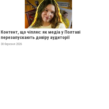
Контент, що чіпляє: як медіа у Полтаві
перезапускають довіру аудиторії
30 березня 2026
ЩИНІ ПОЛІГ 28-
У ПОЛТАВСЬКІЙ ОБЛАСТІ
 ВОЇН ІЗ
РОЗШУКУЮТЬ 82-РІЧНУ