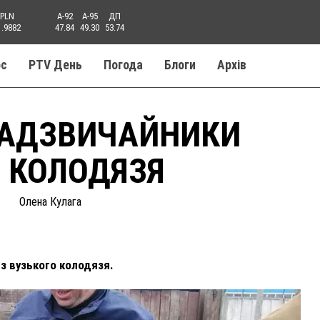
PLN
A-92
A-95
ДП
1.9882
47.84
49.30
53.74
ос
PTV День
Погода
Блоги
Aрхів
НАДЗВИЧАЙНИКИ
З КОЛОДЯЗЯ
Олена Кулага
з вузького колодязя.