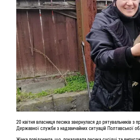
ПОЛІЦІЯ ПОЛТАВЩИНИ РОЗШУКУЄ 62-РІЧНУ
ЛЮДМИЛУ ТИМЧЕНКО
ОМ
26 листопада 2025
0
20 квітня власниця песика звернулася до рятувальників з п
Державної служби з надзвичайних ситуацій Полтавської об
Жінка повідомила, що показувала песика сусідці та випустил