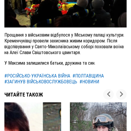
Прощання з військовим відбулося у Міському палаці культури.
Кременчуківці провели захисника живим коридором. Після
відспівування у Свято-Миколаївському соборі поховали воїна
на Алеї Слави Свіштовського цвинтаря.
У Максима залишилися батьки, дружина та син.
#РОСІЙСЬКО-УКРАЇНСЬКА ВІЙНА
#ПОЛТАВЩИНА
#ЗАГИНУВ ВІЙСЬКОВОСЛУЖБОВЕЦЬ
#НОВИНИ
ЧИТАЙТЕ ТАКОЖ