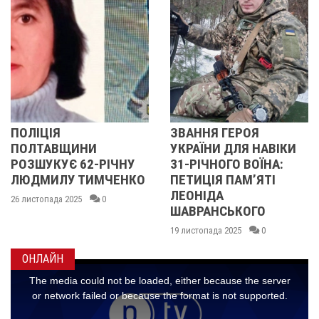
ЗВАННЯ ГЕРОЯ
ПОЛІЦІЯ
УКРАЇНИ ДЛЯ НАВІКИ
ПОЛТАВЩИНИ
31-РІЧНОГО ВОЇНА:
РОЗШУКУЄ 67-РІЧНУ
О
ПЕТИЦІЯ ПАМʼЯТІ
ЛЮДМИЛУ
ЛЕОНІДА
МАЛИНЕНКО
ШАВРАНСЬКОГО
14 листопада 2025
0
19 листопада 2025
0
ОНЛАЙН