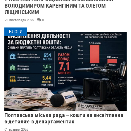
ВОЛОДИМИРОМ КАРЕНГІНИМ ТА ОЛЕГОМ
ЛІЩИНСЬКИМ
25 листопада 2025
0
БЛОГИ
Полтавська міська рада – кошти на висвітлення
в̶ ̶д̶е̶т̶а̶л̶я̶х̶ ̶ в департаментах
01 травня 2026