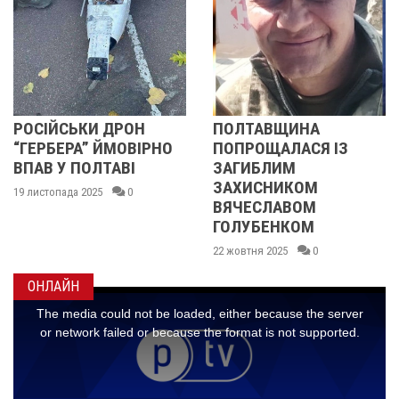
СЬКИ ДРОН
ПОЛТАВЩИНА
«НАШ 
РА” ЙМОВІРНО
ПОПРОЩАЛАСЯ ІЗ
ЗАВЖД
 ПОЛТАВІ
ЗАГИБЛИМ
ЛЮДИН
ЗАХИСНИКОМ
ВЕЛИК
да 2025
0
ВЯЧЕСЛАВОМ
07 жовтня 
ГОЛУБЕНКОМ
22 жовтня 2025
0
ОНЛАЙН