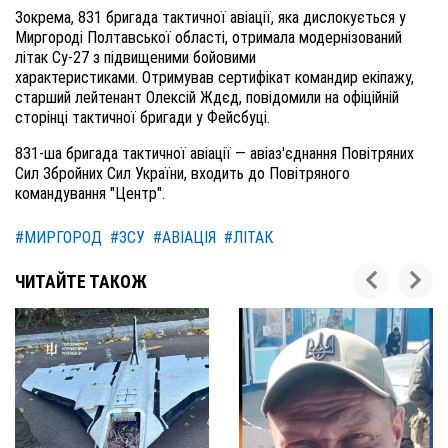
Зокрема, 831 бригада тактичної авіації, яка дислокується у
Миргороді Полтавської області, отримала модернізований
літак Су-27 з підвищеними бойовими
характеристиками. Отримував сертифікат командир екіпажу,
старший лейтенант Олексій Ждєд, повідомили на офіційній
сторінці тактичної бригади у Фейсбуці.
831-ша бригада тактичної авіації — авіаз'єднання Повітряних
Сил Збройних Сил України, входить до Повітряного
командування "Центр".
#МИРГОРОД
#ЗСУ
#АВІАЦІЯ
#ЛІТАК
ЧИТАЙТЕ ТАКОЖ