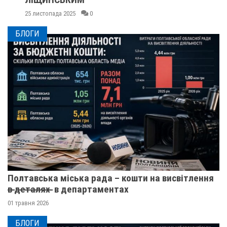
25 листопада 2025
0
БЛОГИ
Полтавська міська рада – кошти на висвітлення
в̶ ̶д̶е̶т̶а̶л̶я̶х̶ ̶ в департаментах
01 травня 2026
БЛОГИ