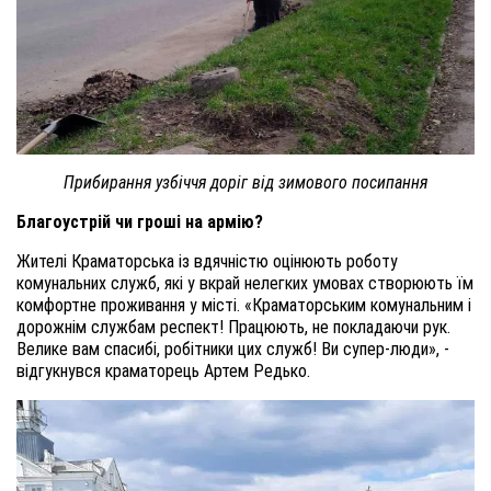
Прибирання узбіччя доріг від зимового посипання
Благоустрій чи гроші на армію?
Жителі Краматорська із вдячністю оцінюють роботу
комунальних служб, які у вкрай нелегких умовах створюють їм
комфортне проживання у місті. «Краматорським комунальним і
дорожнім службам респект! Працюють, не покладаючи рук.
Велике вам спасибі, робітники цих служб! Ви супер-люди», -
відгукнувся краматорець Артем Редько.