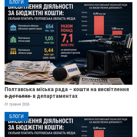
БЛОГИ
Полтавська міська рада – кошти на висвітлення
в̶ ̶д̶е̶т̶а̶л̶я̶х̶ ̶ в департаментах
01 травня 2026
БЛОГИ