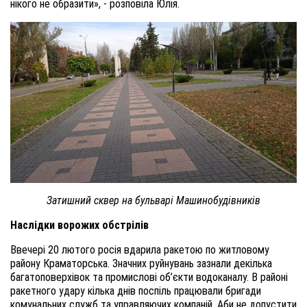
нікого не образити», - розповіла Юлія.
Затишний сквер на бульварі Машинобудівників
Наслідки ворожих обстрілів
Ввечері 20 лютого росія вдарила ракетою по житловому
району Краматорська. Значних руйнувань зазнали декілька
багатоповерхівок та промислові об’єкти водоканалу. В районі
ракетного удару кілька днів поспіль працювали бригади
комунальних служб та управляючих компаній. Аби не допустити