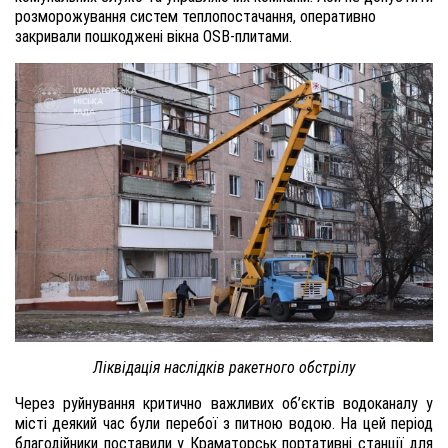
розморожування систем теплопостачання, оперативно
закривали пошкоджені вікна OSB-плитами.
Ліквідація наслідків ракетного обстрілу
Через руйнування критично важливих об’єктів водоканалу у
місті деякий час були перебої з питною водою. На цей період
благодійники поставили у Краматорськ портативні станції для