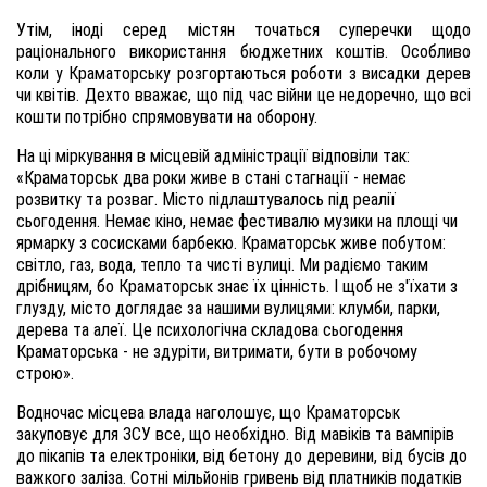
Утім, іноді серед містян точаться суперечки щодо
раціонального використання бюджетних коштів. Особливо
коли у Краматорську розгортаються роботи з висадки дерев
чи квітів. Дехто вважає, що під час війни це недоречно, що всі
кошти потрібно спрямовувати на оборону.
На ці міркування в місцевій адміністрації відповіли так:
«Краматорськ два роки живе в стані стагнації - немає
розвитку та розваг. Місто підлаштувалось під реалії
сьогодення. Немає кіно, немає фестивалю музики на площі чи
ярмарку з сосисками барбекю. Краматорськ живе побутом:
світло, газ, вода, тепло та чисті вулиці. Ми радіємо таким
дрібницям, бо Краматорськ знає їх цінність. І щоб не з'їхати з
глузду, місто доглядає за нашими вулицями: клумби, парки,
дерева та алеї. Це психологічна складова сьогодення
Краматорська - не здуріти, витримати, бути в робочому
строю».
Водночас місцева влада наголошує, що Краматорськ
закуповує для ЗСУ все, що необхідно. Від мавіків та вампірів
до пікапів та електроніки, від бетону до деревини, від бусів до
важкого заліза. Сотні мільйонів гривень від платників податків