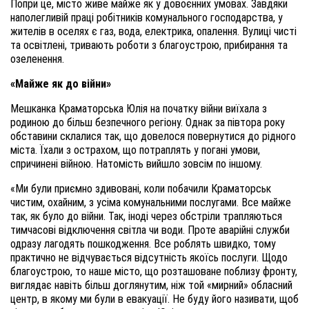
Попри це, місто живе майже як у довоєнних умовах. Завдяки
наполегливій праці робітників комунального господарства, у
жителів в оселях є газ, вода, електрика, опалення. Вулиці чисті
та освітлені, тривають роботи з благоустрою, прибирання та
озеленення.
«Майже як до війни»
Мешканка Краматорська Юлія на початку війни виїхала з
родиною до більш безпечного регіону. Однак за півтора року
обставини склалися так, що довелося повернутися до рідного
міста. Їхали з острахом, що потраплять у погані умови,
спричинені війною. Натомість вийшло зовсім по іншому.
«Ми були приємно здивовані, коли побачили Краматорськ
чистим, охайним, з усіма комунальними послугами. Все майже
так, як було до війни. Так, іноді через обстріли трапляються
тимчасові відключення світла чи води. Проте аварійні служби
одразу лагодять пошкодження. Все роблять швидко, тому
практично не відчувається відсутність якоїсь послуги. Щодо
благоустрою, то наше місто, що розташоване поблизу фронту,
виглядає навіть більш доглянутим, ніж той «мирний» обласний
центр, в якому ми були в евакуації. Не буду його називати, щоб