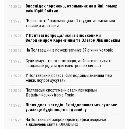
Внаслідок поранень, отриманих на війні, помер
11.25.25
воїн Юрій Войтик
"Нова пошта" піднімає ціни з 1 грудня: як зміняться
11.25.25
тарифи з доставки
У Полтаві попрощалися із військовими
11.25.25
Володимиром Каренгіним та Олегом Ліщинським
На Полтавщині в пожежі загинув 37-річний чоловік
11.25.25
Судитимуть трьох полтавців, якій виготовляли та
11.25.25
продавали рідини для електронних сигарет
У Полтавській області біля водойми знайшли тіло
11.25.25
жінки, яку розшукували
Полтавські спортсмени стали призерами
11.25.25
Дефлімпійських ігор в Токіо
Після двох шахедів. Як відновлюється сумське
11.25.25
училище будівництва і дизайну
На Полтавщині запровадили графіки аварійних
11.25.25
відключень світла. ОНОВЛЕНО