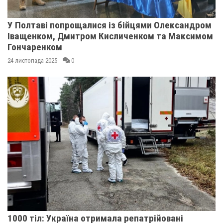
У Полтаві попрощалися із бійцями Олександром
Іващенком, Дмитром Кисличенком та Максимом
Гончаренком
24 листопада 2025
0
1000 тіл: Україна отримала репатрійовані