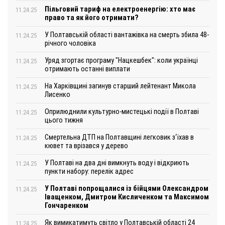
Пільговий тариф на електроенергію: хто має
11.24.25
право та як його отримати?
У Полтавській області вантажівка на смерть збила 48-
11.24.25
річного чоловіка
Уряд згортає програму "Нацкешбек": коли українці
11.24.25
отримають останні виплати
На Харківщині загинув старший лейтенант Микола
11.24.25
Лисенко
Оприлюднили культурно-мистецькі події в Полтаві
11.24.25
цього тижня
Смертельна ДТП на Полтавщині легковик з‘їхав в
11.24.25
кювет та врізався у дерево
У Полтаві на два дні вимкнуть воду і відкриють
11.24.25
пункти набору: перелік адрес
У Полтаві попрощалися із бійцями Олександром
11.24.25
Іващенком, Дмитром Кисличенком та Максимом
Гончаренком
Як вимикатимуть світло у Полтавській області 24
11.24.25