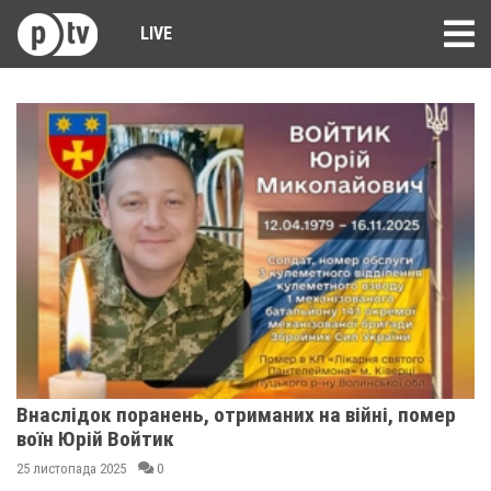
LIVE
Внаслідок поранень, отриманих на війні, помер
воїн Юрій Войтик
25 листопада 2025
0