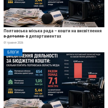
Полтавська міська рада – кошти на висвітлення
в̶ ̶д̶е̶т̶а̶л̶я̶х̶ ̶ в департаментах
01 травня 2026
БЛОГИ