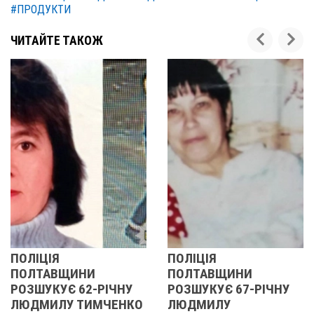
#ПРОДУКТИ
ЧИТАЙТЕ ТАКОЖ
ПОЛІЦІЯ
У ПОЛТАВСЬ
НИ
ПОЛТАВЩИНИ
ОБЛАСТІ
62-РІЧНУ
РОЗШУКУЄ 67-РІЧНУ
РОЗШУКУЮТ
ТИМЧЕНКО
ЛЮДМИЛУ
РІЧНУ ЗОЮ 