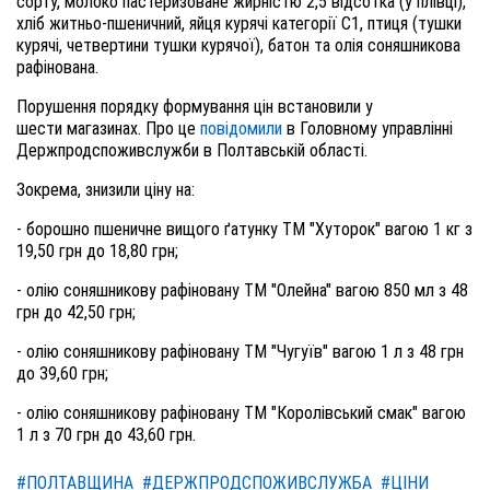
сорту, молоко пастеризоване жирністю 2,5 відсотка (у плівці),
хліб житньо-пшеничний, яйця курячі категорії С1, птиця (тушки
курячі, четвертини тушки курячої), батон та олія соняшникова
рафінована.
Порушення порядку формування цін встановили у
шести магазинах. Про це
повідомили
в Головному управлінні
Держпродспоживслужби в Полтавській області.
Зокрема, знизили ціну на:
- борошно пшеничне вищого ґатунку ТМ "Хуторок" вагою 1 кг з
19,50 грн до 18,80 грн;
- олію соняшникову рафіновану ТМ "Олейна" вагою 850 мл з 48
грн до 42,50 грн;
- олію соняшникову рафіновану ТМ "Чугуїв" вагою 1 л з 48 грн
до 39,60 грн;
- олію соняшникову рафіновану ТМ "Королівський смак" вагою
1 л з 70 грн до 43,60 грн.
#ПОЛТАВЩИНА
#ДЕРЖПРОДСПОЖИВСЛУЖБА
#ЦІНИ