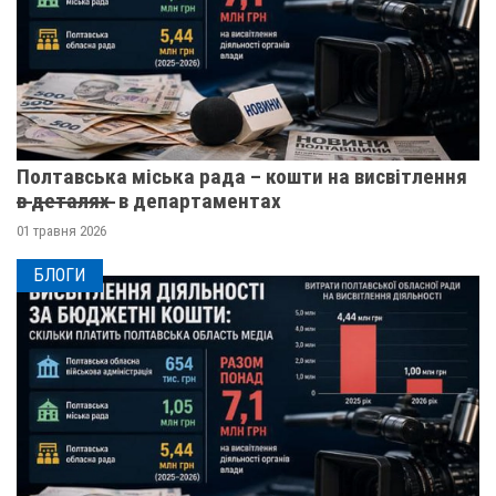
Полтавська міська рада – кошти на висвітлення
в̶ ̶д̶е̶т̶а̶л̶я̶х̶ ̶ в департаментах
01 травня 2026
БЛОГИ