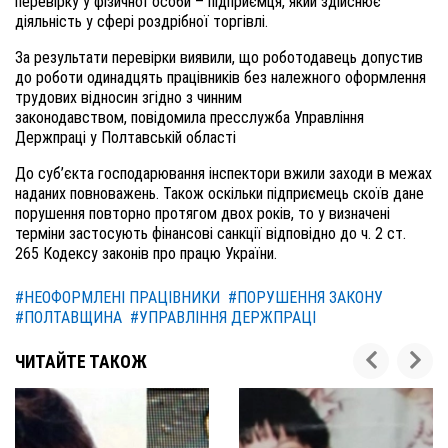
перевірку у фізичної особи – підприємця, який здійснює
діяльність у сфері роздрібної торгівлі.
За результати перевірки виявили, що роботодавець допустив
до роботи одинадцять працівників без належного оформлення
трудових відносин згідно з чинним
законодавством, повідомила пресслужба Управління
Держпраці у Полтавській області
До суб’єкта господарювання інспектори вжили заходи в межах
наданих повноважень. Також оскільки підприємець скоїв дане
порушення повторно протягом двох років, то у визначені
терміни застосують фінансові санкції відповідно до ч. 2 ст.
265 Кодексу законів про працю України.
#НЕОФОРМЛЕНІ ПРАЦІВНИКИ
#ПОРУШЕННЯ ЗАКОНУ
#ПОЛТАВЩИНА
#УПРАВЛІННЯ ДЕРЖПРАЦІ
ЧИТАЙТЕ ТАКОЖ