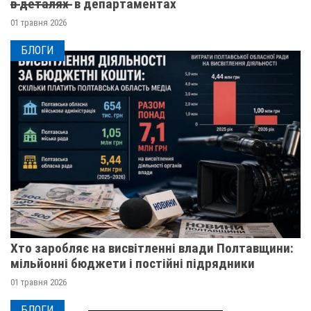
в̶ ̶д̶е̶т̶а̶л̶я̶х̶ ̶ в департаментах
01 травня 2026
БЛОГИ
Хто заробляє на висвітленні влади Полтавщини:
мільйонні бюджети і постійні підрядники
01 травня 2026
БЛОГИ