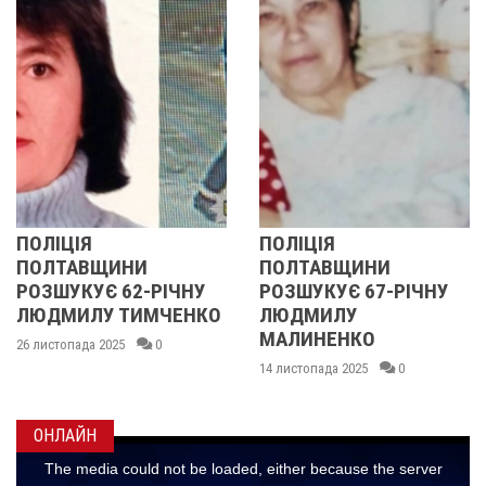
ОЛІЦІЯ
ПОЛІЦІЯ
У
ОЛТАВЩИНИ
ПОЛТАВЩИНИ
О
ОЗШУКУЄ 62-РІЧНУ
РОЗШУКУЄ 67-РІЧНУ
Р
ЮДМИЛУ ТИМЧЕНКО
ЛЮДМИЛУ
Р
МАЛИНЕНКО
 листопада 2025
0
14
14 листопада 2025
0
ОНЛАЙН