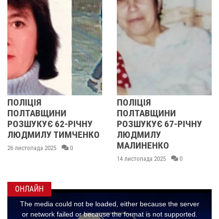
Я
ПОЛІЦІЯ
У ПОЛТ
ВЩИНИ
ПОЛТАВЩИНИ
ОБЛАС
УЄ 62-РІЧНУ
РОЗШУКУЄ 67-РІЧНУ
РОЗШУ
ЛУ ТИМЧЕНКО
ЛЮДМИЛУ
РІЧНУ 
МАЛИНЕНКО
да 2025
0
14 листопа
14 листопада 2025
0
ОНЛАЙН