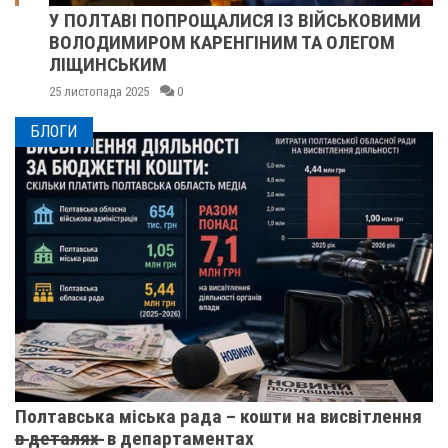
У ПОЛТАВІ ПОПРОЩАЛИСЯ ІЗ ВІЙСЬКОВИМИ
ВОЛОДИМИРОМ КАРЕНГІНИМ ТА ОЛЕГОМ
ЛІЩИНСЬКИМ
25 листопада 2025
0
БЛОГИ
Полтавська міська рада – кошти на висвітлення
в̶ ̶д̶е̶т̶а̶л̶я̶х̶ ̶ в департаментах