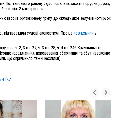
еннях Полтавського району здійснювала незаконні порубки дерев,
 більш ніж 2 млн гривень.
у створив організовану групу, до складу якої залучив чотирьох
аді, підтвердили судові експертизи. Про це
повідомили
у
за ч. ч. 2, 3 ст. 27, ч. 3 ст. 28, ч. 4 ст. 246 Кримінального
ісових насадженнях, перевезення, зберігання та збут незаконно
упи, що спричинило тяжкі наслідки).
БИТКИ