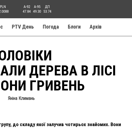
PLN
A-92
A-95
ДП
2.0088
47.84
49.30
53.74
ос
PTV День
Погода
Блоги
Aрхів
ОЛОВІКИ
ЛИ ДЕРЕВА В ЛІСІ
ЙОНИ ГРИВЕНЬ
Яніна Климань
рупу, до складу якої залучив чотирьох знайомих. Вони