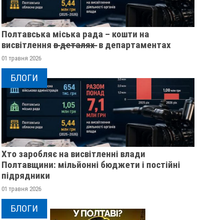
Полтавська міська рада – кошти на
висвітлення в̶ ̶д̶е̶т̶а̶л̶я̶х̶ ̶ в департаментах
01 травня 2026
БЛОГИ
Хто заробляє на висвітленні влади
Полтавщини: мільйонні бюджети і постійні
підрядники
01 травня 2026
БЛОГИ