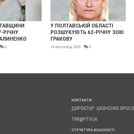
ЩИНИ
У ПОЛТАВСЬКІЙ ОБЛАСТІ
У ПО
НУ
РОЗШУКУЮТЬ 62-РІЧНУ ЗОЮ
РОЗШ
ЕНКО
ГРАКОВУ
ГАНН
14 листопада 2025
0
13 лист
КОНТАКТИ:
ДИРЕКТОР: ШЕВЧЕНКО ЯРОС
TRK@PTV.UA
СТРУКТУРА ВЛАСНОСТІ