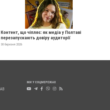
ЛТАВСЬКІЙ ОБЛАСТІ
ПОЛІЦІЯ ПОЛТАВЩИНИ
УКУЮТЬ 82-РІЧНУ
РОЗШУКУЄ 69-РІЧНОГО
У МЕРКОТАН
МИХАЙЛА УДОДА
Контент, що чіпляє: як медіа у Полтаві
перезапускають довіру аудиторії
опада 2025
0
12 листопада 2025
0
30 березня 2026
МИ У СОЦМЕРЕЖАХ
ЛАВ