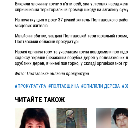
Викрили злочинну групу з п’яти осіб, яка у лісових насадж
спричинивши територіальній громаді шкоду на загальну суму
На початку цього року 37-річний житель Полтавського район
місцевих жителів.
Мільйонні збитки, завдані Полтавській територіальній гром
Полтавській обласній прокуратурі.
Наразі організатору та учасникам групи повідомили про підозру 
кодексу України (незаконна порубка дерев у полезахисних л
зрубаних дерев, вчинені повторно, у складі організованої гр
Фото: Полтавська обласна прокуратура
#ПРОКУРАТУРА
#ПОЛТАВЩИНА
#СПИЛЯЛИ ДЕРЕВА
#З
ЧИТАЙТЕ ТАКОЖ