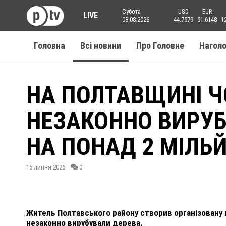
Субота
USD
EUR
LIVE
08.08.2026
44.7579
51.6148
1
Головна
Всі новини
Про Головне
Нагол
НА ПОЛТАВЩИНІ Ч
НЕЗАКОННО ВИРУБА
НА ПОНАД 2 МІЛЬ
15 липня 2025
0
Житель Полтавського району створив організовану г
незаконно вирубували дерева.