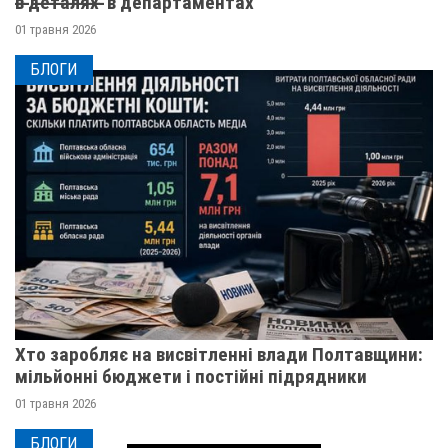
в̶ ̶д̶е̶т̶а̶л̶я̶х̶ ̶ в департаментах
01 травня 2026
БЛОГИ
Хто заробляє на висвітленні влади Полтавщини:
мільйонні бюджети і постійні підрядники
01 травня 2026
БЛОГИ