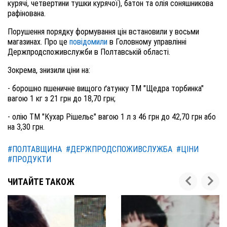
курячі, четвертини тушки курячої), батон та олія соняшникова
рафінована.
Порушення порядку формування цін встановили у восьми
магазинах. Про це
повідомили
в Головному управлінні
Держпродспоживслужби в Полтавській області.
Зокрема, знизили ціни на:
- борошно пшеничне вищого ґатунку ТМ "Щедра торбинка"
вагою 1 кг з 21 грн до 18,70 грн;
- олію ТМ "Кухар Рішельє" вагою 1 л з 46 грн до 42,70 грн або
на 3,30 грн.
#ПОЛТАВЩИНА
#ДЕРЖПРОДСПОЖИВСЛУЖБА
#ЦІНИ
#ПРОДУКТИ
ЧИТАЙТЕ ТАКОЖ