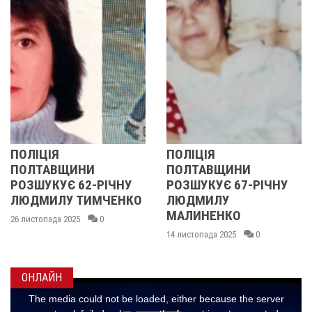
ЛІЦІЯ
ПОЛІЦІЯ
У 
ЛТАВЩИНИ
ПОЛТАВЩИНИ
ОБ
ЗШУКУЄ 62-РІЧНУ
РОЗШУКУЄ 67-РІЧНУ
РО
ДМИЛУ ТИМЧЕНКО
ЛЮДМИЛУ
РІ
МАЛИНЕНКО
истопада 2025
0
14 л
14 листопада 2025
0
ОНЛАЙН