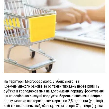
На території Миргородського, Лубенського та
Кременчуцького районів за останній тиждень перевірили 12
суб'єктів господарювання на дотримання порядку формування
цін на соціально значущі продукти: борошно пшеничне вищого
сорту, молоко пастеризоване жирністю 2,5 відсотка (у плівці),
хліб житньо-пшеничний, яйця курячі категорії С1, птиця (тушки