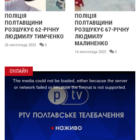
ПОЛІЦІЯ
У ПОЛТАВСЬКІЙ
ПОЛТАВЩИНИ
ОБЛАСТІ
ІЧНУ
РОЗШУКУЄ 67-РІЧНУ
РОЗШУКУЮТЬ 6
ЧЕНКО
ЛЮДМИЛУ
РІЧНУ ЗОЮ ГРА
МАЛИНЕНКО
14 листопада 2025
0
14 листопада 2025
0
ОНЛАЙН