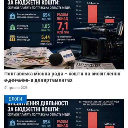
Полтавська міська рада – кошти на висвітлення
в̶ ̶д̶е̶т̶а̶л̶я̶х̶ ̶ в департаментах
01 травня 2026
БЛОГИ