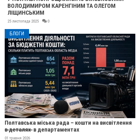
ВОЛОДИМИРОМ КАРЕНГІНИМ ТА ОЛЕГОМ
ЛІЩИНСЬКИМ
25 листопада 2025
0
БЛОГИ
Полтавська міська рада – кошти на висвітлення
в̶ ̶д̶е̶т̶а̶л̶я̶х̶ ̶ в департаментах
01 травня 2026