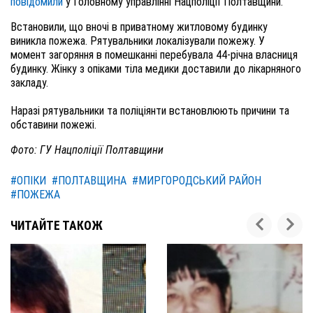
повідомили
у Головному управлінні Нацполіції Полтавщини.
Встановили, що вночі в приватному житловому будинку
виникла пожежа. Рятувальники локалізували пожежу. У
момент загоряння в помешканні перебувала 44-річна власниця
будинку. Жінку з опіками тіла медики доставили до лікарняного
закладу.
Наразі рятувальники та поліціянти встановлюють причини та
обставини пожежі.
Фото: ГУ Нацполіції Полтавщини
#ОПІКИ
#ПОЛТАВЩИНА
#МИРГОРОДСЬКИЙ РАЙОН
#ПОЖЕЖА
ЧИТАЙТЕ ТАКОЖ