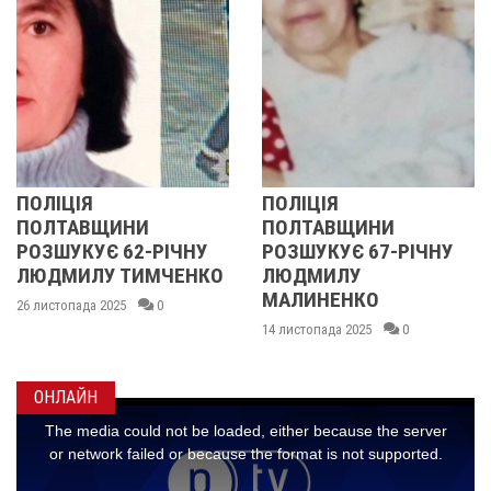
ПОЛІЦІЯ
У ПОЛТАВСЬК
И
ПОЛТАВЩИНИ
ОБЛАСТІ
-РІЧНУ
РОЗШУКУЄ 67-РІЧНУ
РОЗШУКУЮТЬ 
МЧЕНКО
ЛЮДМИЛУ
РІЧНУ ЗОЮ Г
МАЛИНЕНКО
0
14 листопада 2025
14 листопада 2025
0
ОНЛАЙН