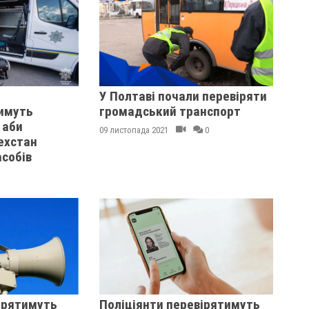
У Полтаві почали перевіряти
имуть
громадський транспорт
 аби
09 листопада 2021
0
ехстан
собів
ірятимуть
Поліціянти перевірятимуть