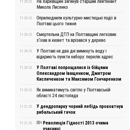
На Харківщині загинув старший лейтенант
11.24.25
Микола Лисенко
Оприлюднили культурно-мистецькі події в
11.24.25
Полтаві цього тижня
Смертельна ДТП на Полтавщині легковик
11.24.25
з‘їхав в кювет та врізався у дерево
У Полтаві на два дні вимкнуть воду і
11.24.25
відкриють пункти набору: перелік адрес
У Полтаві попрощалися із бійцями
11.24.25
Олександром Іващенком, Дмитром
Кисличенком та Максимом Гончаренком
Як вимикатимуть світло у Полтавській
11.24.25
області 24 листопада
У дендропарку чорний лебідь проковтнув
11.21.25
рибальський гачок
Революція Гідності 2013 очима
11.21.25
учасниці