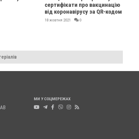
сертифікати про вакцинацію
від коронавірусу за QR-кодом
18 жовтня 2021
0
еріалів
МИ У СОЦМЕРЕЖАХ
ЛАВ