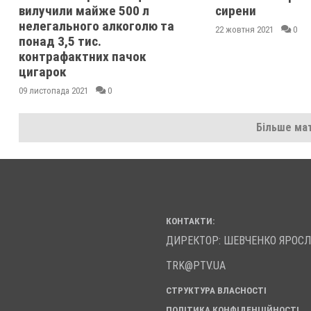
вилучили майже 500 л
сирени
нелегального алкоголю та
22 жовтня 2021
0
понад 3,5 тис.
контрафактних пачок
цигарок
09 листопада 2021
0
Більше мат
КОНТАКТИ:
ДИРЕКТОР: ШЕВЧЕНКО ЯРОС
TRK@PTV.UA
СТРУКТУРА ВЛАСНОСТІ
ПОЛІТИКА КОНФІДЕНЦІЙНОСТІ