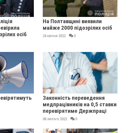
ліція
На Полтавщині виявили
евірила
майже 2000 підозрілих осіб
зрілих осіб
24 квітня 2022
0
ревірятимуть
Законність переведення
медпрацівників на 0,5 ставки
перевірятиме Держпраці
08 лютого 2022
0