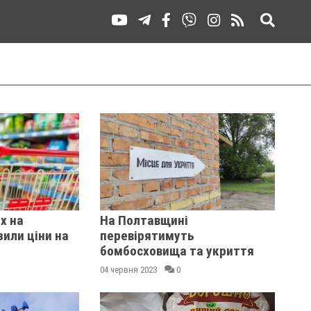
х на
На Полтавщині
или ціни на
перевірятимуть
бомбосховища та укриття
04 червня 2023
0