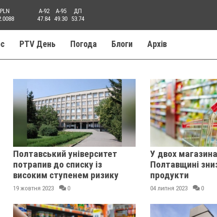
PLN
A-92
A-95
ДП
2.0088
47.84
49.30
53.74
ос
PTV День
Погода
Блоги
Aрхів
Полтавський університет
У двох магазина
потрапив до списку із
Полтавщині зниз
високим ступенем ризику
продукти
19 жовтня 2023
0
04 липня 2023
0