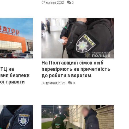
07 липня 2022
0
На Полтавщині сімох осіб
 ТЦ на
перевіряють на причетність
вил безпеки
до роботи з ворогом
ої тривоги
06 травня 2022
0