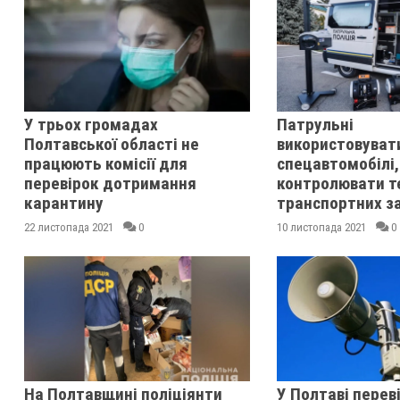
У трьох громадах
Патрульні
Полтавської області не
використовуват
працюють комісії для
спецавтомобілі,
перевірок дотримання
контролювати т
карантину
транспортних за
22 листопада 2021
0
10 листопада 2021
0
На Полтавщині поліціянти
У Полтаві перев