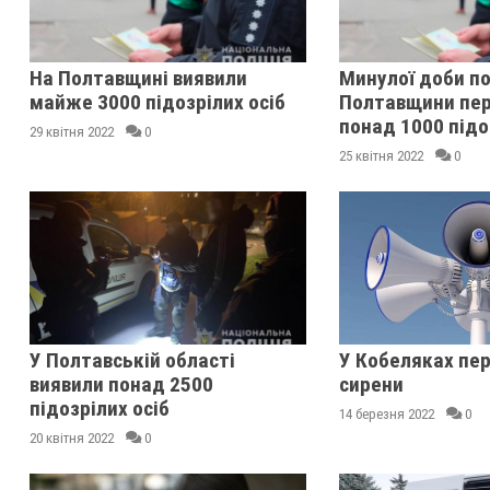
На Полтавщині виявили
Минулої доби по
майже 3000 підозрілих осіб
Полтавщини пер
понад 1000 підо
29 квітня 2022
0
25 квітня 2022
0
У Полтавській області
У Кобеляках пе
виявили понад 2500
сирени
підозрілих осіб
14 березня 2022
0
20 квітня 2022
0