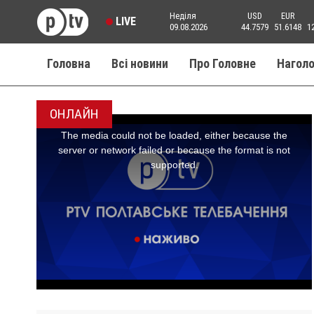
Неділя
USD
EUR
LIVE
09.08.2026
44.7579
51.6148
1
Головна
Всі новини
Про Головне
Нагол
ОНЛАЙН