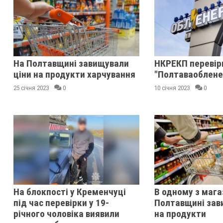
На Полтавщині завищували
НКРЕКП перевір
ціни на продукти харчування
"Полтаваоблене
25 січня 2023
0
10 січня 2023
0
На блокпості у Кременчуці
В одному з мага
під час перевірки у 19-
Полтавщині зав
річного чоловіка виявили
на продукти