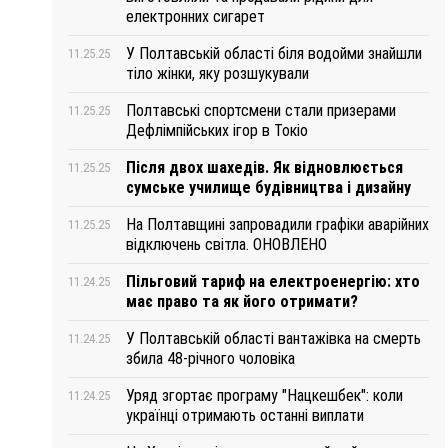
електронних сигарет
У Полтавській області біля водойми знайшли
11.25.25
тіло жінки, яку розшукували
Полтавські спортсмени стали призерами
11.25.25
Дефлімпійських ігор в Токіо
Після двох шахедів. Як відновлюється
11.25.25
сумське училище будівництва і дизайну
На Полтавщині запровадили графіки аварійних
11.25.25
відключень світла. ОНОВЛЕНО
Пільговий тариф на електроенергію: хто
11.24.25
має право та як його отримати?
У Полтавській області вантажівка на смерть
11.24.25
збила 48-річного чоловіка
Уряд згортає програму "Нацкешбек": коли
11.24.25
українці отримають останні виплати