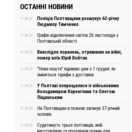
ОСТАННІ НОВИНИ
Поліція Полтавщини розшукує 62-річну
11.26.25
Людмилу Тимченко
Графік відключення світла 26 листопада у
11.26.25
Полтавській області
Внаслідок поранень, отриманих на війні,
11.25.25
помер воїн Юрій Войтик
"Нова пошта" піднімає ціни з 1 грудня: як
11.25.25
зміняться тарифи з доставки
У Полтаві попрощалися із військовими
11.25.25
Володимиром Каренгіним та Олегом
Ліщинським
На Полтавщині в пожежі загинув 37-річний
11.25.25
чоловік
Судитимуть трьох полтавців, якій
11.25.25
виготовляли та продавали рідини для