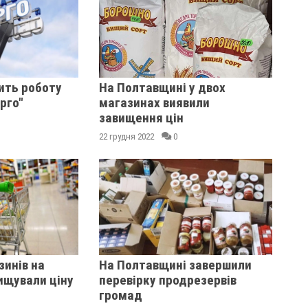
ить роботу
На Полтавщині у двох
рго"
магазинах виявили
завищення цін
22 грудня 2022
0
зинів на
На Полтавщині завершили
ищували ціну
перевірку продрезервів
громад