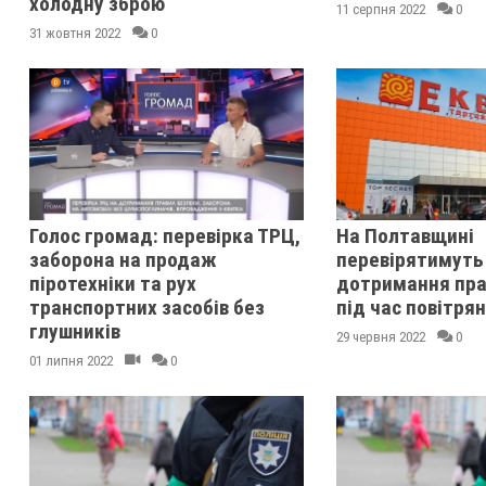
холодну зброю
11 серпня 2022
0
31 жовтня 2022
0
Голос громад: перевірка ТРЦ,
На Полтавщині
заборона на продаж
перевірятимуть
піротехніки та рух
дотримання пра
транспортних засобів без
під час повітрян
глушників
29 червня 2022
0
01 липня 2022
0