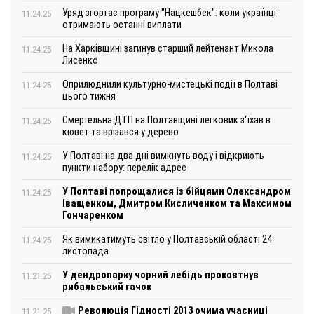
Уряд згортає програму "Нацкешбек": коли українці
11.24.25
отримають останні виплати
На Харківщині загинув старший лейтенант Микола
11.24.25
Лисенко
Оприлюднили культурно-мистецькі події в Полтаві
11.24.25
цього тижня
Смертельна ДТП на Полтавщині легковик з‘їхав в
11.24.25
кювет та врізався у дерево
У Полтаві на два дні вимкнуть воду і відкриють
11.24.25
пункти набору: перелік адрес
У Полтаві попрощалися із бійцями Олександром
11.24.25
Іващенком, Дмитром Кисличенком та Максимом
Гончаренком
Як вимикатимуть світло у Полтавській області 24
11.24.25
листопада
У дендропарку чорний лебідь проковтнув
11.21.25
рибальський гачок
Революція Гідності 2013 очима учасниці
11.21.25