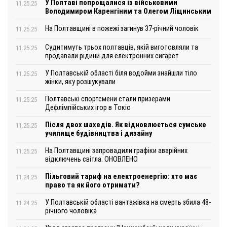
У Полтаві попрощалися із військовими
11.25.25
Володимиром Каренгіним та Олегом Ліщинським
На Полтавщині в пожежі загинув 37-річний чоловік
11.25.25
Судитимуть трьох полтавців, якій виготовляли та
11.25.25
продавали рідини для електронних сигарет
У Полтавській області біля водойми знайшли тіло
11.25.25
жінки, яку розшукували
Полтавські спортсмени стали призерами
11.25.25
Дефлімпійських ігор в Токіо
Після двох шахедів. Як відновлюється сумське
11.25.25
училище будівництва і дизайну
На Полтавщині запровадили графіки аварійних
11.25.25
відключень світла. ОНОВЛЕНО
Пільговий тариф на електроенергію: хто має
11.24.25
право та як його отримати?
У Полтавській області вантажівка на смерть збила 48-
11.24.25
річного чоловіка