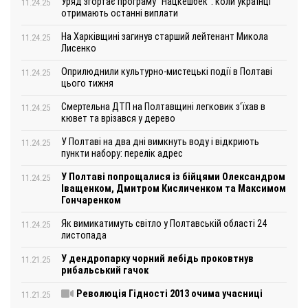
Уряд згортає програму "Нацкешбек": коли українці
11.24.25
отримають останні виплати
На Харківщині загинув старший лейтенант Микола
11.24.25
Лисенко
Оприлюднили культурно-мистецькі події в Полтаві
11.24.25
цього тижня
Смертельна ДТП на Полтавщині легковик з‘їхав в
11.24.25
кювет та врізався у дерево
У Полтаві на два дні вимкнуть воду і відкриють
11.24.25
пункти набору: перелік адрес
У Полтаві попрощалися із бійцями Олександром
11.24.25
Іващенком, Дмитром Кисличенком та Максимом
Гончаренком
Як вимикатимуть світло у Полтавській області 24
11.24.25
листопада
У дендропарку чорний лебідь проковтнув
11.21.25
рибальський гачок
Революція Гідності 2013 очима учасниці
11.21.25