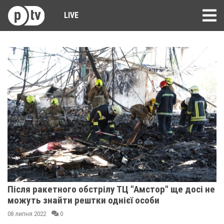
LIVE
Після ракетного обстрілу ТЦ "Амстор" ще досі не
можуть знайти рештки однієї особи
08 липня 2022
0