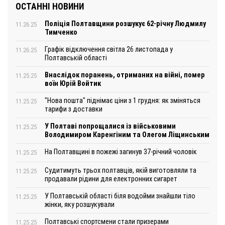
ОСТАННІ НОВИНИ
Поліція Полтавщини розшукує 62-річну Людмилу
11.26.25
Тимченко
Графік відключення світла 26 листопада у
11.26.25
Полтавській області
Внаслідок поранень, отриманих на війні, помер
11.25.25
воїн Юрій Войтик
"Нова пошта" піднімає ціни з 1 грудня: як зміняться
11.25.25
тарифи з доставки
У Полтаві попрощалися із військовими
11.25.25
Володимиром Каренгіним та Олегом Ліщинським
На Полтавщині в пожежі загинув 37-річний чоловік
11.25.25
Судитимуть трьох полтавців, якій виготовляли та
11.25.25
продавали рідини для електронних сигарет
У Полтавській області біля водойми знайшли тіло
11.25.25
жінки, яку розшукували
Полтавські спортсмени стали призерами
11.25.25