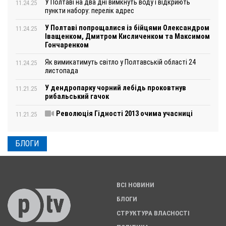
У Полтаві на два дні вимкнуть воду і відкриють
11.24.25
пункти набору: перелік адрес
У Полтаві попрощалися із бійцями Олександром
11.24.25
Іващенком, Дмитром Кисличенком та Максимом
Гончаренком
Як вимикатимуть світло у Полтавській області 24
11.24.25
листопада
У дендропарку чорний лебідь проковтнув
11.21.25
рибальський гачок
Революція Гідності 2013 очима учасниці
11.21.25
БЛОГИ
ВСІ НОВИНИ
БЛОГИ
СТРУКТУРА ВЛАСНОСТІ