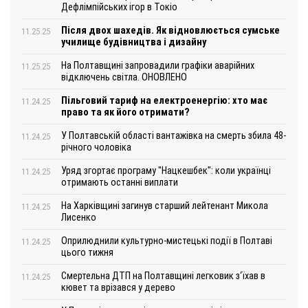
Дефлімпійських ігор в Токіо
Після двох шахедів. Як відновлюється сумське
11.25.25
училище будівництва і дизайну
На Полтавщині запровадили графіки аварійних
11.25.25
відключень світла. ОНОВЛЕНО
Пільговий тариф на електроенергію: хто має
11.24.25
право та як його отримати?
У Полтавській області вантажівка на смерть збила 48-
11.24.25
річного чоловіка
Уряд згортає програму "Нацкешбек": коли українці
11.24.25
отримають останні виплати
На Харківщині загинув старший лейтенант Микола
11.24.25
Лисенко
Оприлюднили культурно-мистецькі події в Полтаві
11.24.25
цього тижня
Смертельна ДТП на Полтавщині легковик з‘їхав в
11.24.25
кювет та врізався у дерево