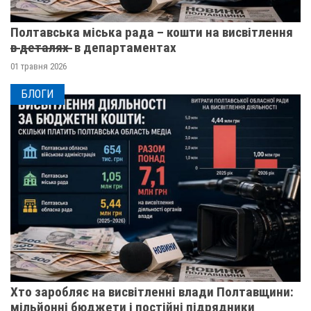
Полтавська міська рада – кошти на висвітлення
в̶ ̶д̶е̶т̶а̶л̶я̶х̶ ̶ в департаментах
01 травня 2026
БЛОГИ
Хто заробляє на висвітленні влади Полтавщини:
мільйонні бюджети і постійні підрядники