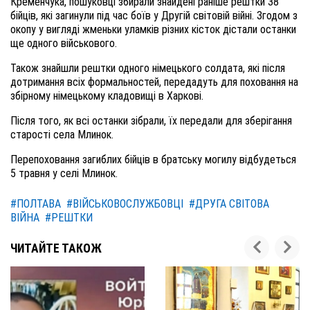
Кременчука, пошуковці збирали знайдені раніше рештки 38
бійців, які загинули під час боїв у Другій світовій війні. Згодом з
окопу у вигляді жменьки уламків різних кісток дістали останки
ще одного військового.
Також знайшли рештки одного німецького солдата, які після
дотримання всіх формальностей, передадуть для поховання на
збірному німецькому кладовищі в Харкові.
Після того, як всі останки зібрали, їх передали для зберігання
старості села Млинок.
Перепоховання загиблих бійців в братську могилу відбудеться
5 травня у селі Млинок.
#ПОЛТАВА
#ВІЙСЬКОВОСЛУЖБОВЦІ
#ДРУГА СВІТОВА
ВІЙНА
#РЕШТКИ
ЧИТАЙТЕ ТАКОЖ