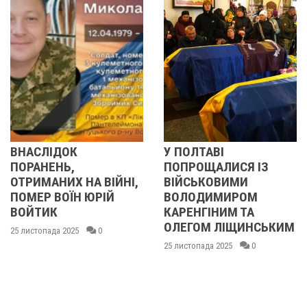
ОК
У ПОЛТАВІ
У ПОЛТА
Ь,
ПОПРОЩАЛИСЯ ІЗ
ПОПРОЩА
ИХ НА ВІЙНІ,
ВІЙСЬКОВИМИ
БІЙЦЯМ
ОЇН ЮРІЙ
ВОЛОДИМИРОМ
ОЛЕКСА
КАРЕНГІНИМ ТА
ІВАЩЕНК
ОЛЕГОМ ЛІЩИНСЬКИМ
ДМИТРО
2025
0
КИСЛИЧ
25 листопада 2025
0
МАКСИМ
ГОНЧАР
24 листопада 