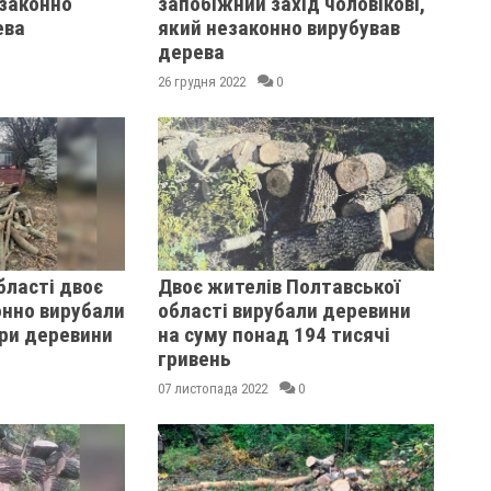
езаконно
запобіжний захід чоловікові,
ева
який незаконно вирубував
дерева
26 грудня 2022
0
бласті двоє
Двоє жителів Полтавської
онно вирубали
області вирубали деревини
ри деревини
на суму понад 194 тисячі
гривень
07 листопада 2022
0