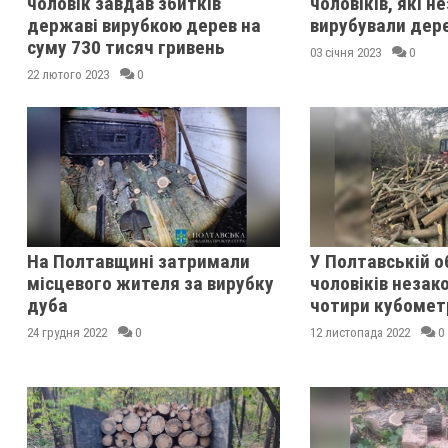
чоловік завдав збитків
чоловіків, які н
державі вирубкою дерев на
вирубували дер
суму 730 тисяч гривень
03 січня 2023
0
22 лютого 2023
0
На Полтавщині затримали
У Полтавській о
місцевого жителя за вирубку
чоловіків незак
дуба
чотири кубомет
24 грудня 2022
0
12 листопада 2022
0