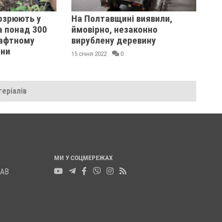
озрюють у
На Полтавщині виявили,
а понад 300
ймовірно, незаконно
шафтному
вирублену деревину
ини
15 січня 2022
0
еріалів
МИ У СОЦМЕРЕЖАХ
ЛАВ