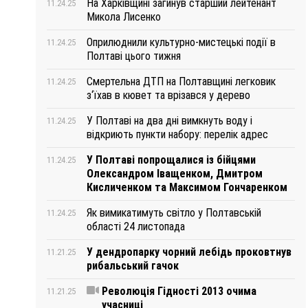
На Харківщині загинув старший лейтенант
11.24.25
Микола Лисенко
Оприлюднили культурно-мистецькі події в
11.24.25
Полтаві цього тижня
Смертельна ДТП на Полтавщині легковик
11.24.25
з‘їхав в кювет та врізався у дерево
У Полтаві на два дні вимкнуть воду і
11.24.25
відкриють пункти набору: перелік адрес
У Полтаві попрощалися із бійцями
11.24.25
Олександром Іващенком, Дмитром
Кисличенком та Максимом Гончаренком
Як вимикатимуть світло у Полтавській
11.24.25
області 24 листопада
У дендропарку чорний лебідь проковтнув
11.21.25
рибальський гачок
Революція Гідності 2013 очима
11.21.25
учасниці