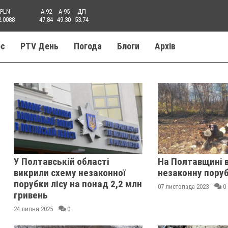
PLN
A-92
A-95
ДП
2.0088
47.84
49.30
53.74
ос
PTV День
Погода
Блоги
Aрхів
У Полтавській області
На Полтавщині 
викрили схему незаконної
незаконну поруб
порубки лісу на понад 2,2 млн
07 листопада 2023
0
гривень
24 липня 2025
0