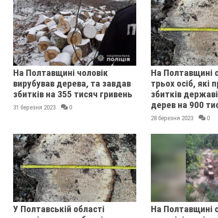
На Полтавщині чоловік
На Полтавщині 
вирубував дерева, та завдав
трьох осіб, які 
збитків на 355 тисяч гривень
збитків держав
дерев на 900 ти
31 березня 2023
0
28 березня 2023
0
У Полтавській області
На Полтавщині 