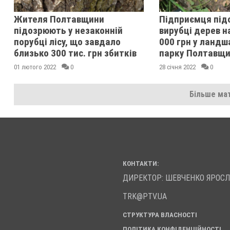
Жителя Полтавщини
Підприємця під
підозрюють у незаконній
вирубці дерев н
порубці лісу, що завдало
000 грн у ланд
близько 300 тис. грн збитків
парку Полтавщ
01 лютого 2022
0
28 січня 2022
0
Більше мат
КОНТАКТИ:
ДИРЕКТОР: ШЕВЧЕНКО ЯРОС
TRK@PTV.UA
СТРУКТУРА ВЛАСНОСТІ
ПОЛІТИКА КОНФІДЕНЦІЙНОСТІ