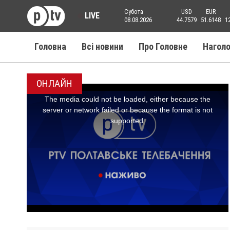
Субота
USD
EUR
LIVE
08.08.2026
44.7579
51.6148
1
Головна
Всі новини
Про Головне
Нагол
ОНЛАЙН