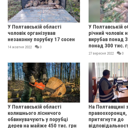
У Полтавській області
У Полтавській о
чоловік організував
річний чоловік 
незаконну порубку 17 сосен
вирубав понад 3
понад 300 тис. 
14 жовтня 2022
0
27 вересня 2022
0
У Полтавській області
На Полтавщині 
колишнього лісничого
правоохоронця, 
обвинувачують у порубці
притягнути до
дерев на майже 450 тис. грн
відповідальност