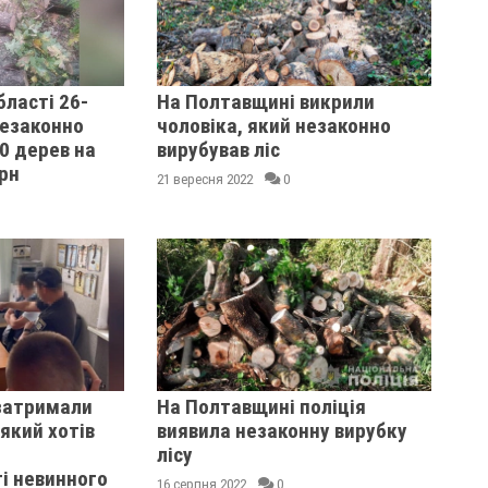
бласті 26-
На Полтавщині викрили
незаконно
чоловіка, який незаконно
0 дерев на
вирубував ліс
грн
21 вересня 2022
0
затримали
На Полтавщині поліція
який хотів
виявила незаконну вирубку
лісу
і невинного
16 серпня 2022
0