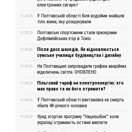
електронних сигарет
У Полтавській області біля водойми знайшли
11.25.25
тіло жінки, яку розшукували
Полтавські спортсмени стали призерами
11.25.25
Дефлімпійських ігор в Токіо
Після двох шахедів. Як відновлюється
11.25.25
сумське училище будівництва і дизайну
На Полтавщині запровадили графіки аварійних
11.25.25
відключень світла. ОНОВЛЕНО
Пільговий тариф на електроенергію: хто
11.24.25
має право та як його отримати?
У Полтавській області вантажівка на смерть
11.24.25
збила 48-річного чоловіка
Уряд згортає програму "Нацкешбек": коли
11.24.25
українці отримають останні виплати