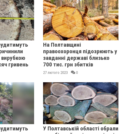
судитимуть
На Полтавщині
причинили
правоохоронця підозрюють у
і вирубкою
завданні державі близько
сяч гривень
700 тис. грн збитків
27 лютого 2023
0
судитимуть
У Полтавській області обрали