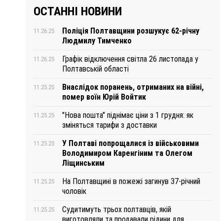
ОСТАННІ НОВИНИ
Поліція Полтавщини розшукує 62-річну
11.26.25
Людмилу Тимченко
Графік відключення світла 26 листопада у
11.26.25
Полтавській області
Внаслідок поранень, отриманих на війні,
11.25.25
помер воїн Юрій Войтик
"Нова пошта" піднімає ціни з 1 грудня: як
11.25.25
зміняться тарифи з доставки
У Полтаві попрощалися із військовими
11.25.25
Володимиром Каренгіним та Олегом
Ліщинським
На Полтавщині в пожежі загинув 37-річний
11.25.25
чоловік
Судитимуть трьох полтавців, якій
11.25.25
виготовляли та продавали рідини для