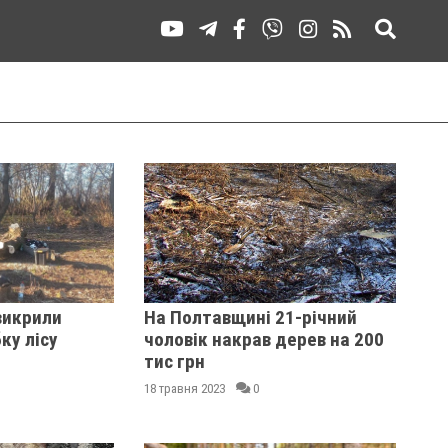
викрили
На Полтавщині 21-річний
ку лісу
чоловік накрав дерев на 200
тис грн
18 травня 2023
0