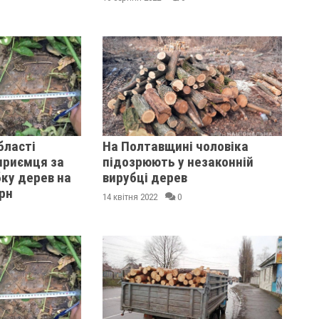
бласті
На Полтавщині чоловіка
приємця за
підозрюють у незаконній
ку дерев на
вирубці дерев
грн
14 квітня 2022
0