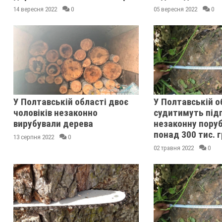
14 вересня 2022
0
05 вересня 2022
0
У Полтавській області двоє
У Полтавській о
чоловіків незаконно
судитимуть під
вирубували дерева
незаконну поруб
понад 300 тис. 
13 серпня 2022
0
02 травня 2022
0