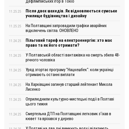
Дефлімпійських ігор в Токіо
Після двох шахедів. Як відновлюється сумське
11.25.25
училище будівництва і дизайну
На Полтавщині запровадили графіки аварійних
11.25.25
відключень світла. ОНОВЛЕНО
Пільговий тариф на електроенергію: хто має
11.24.25
право та як його отримати?
У Полтавській області вантажівка на смерть збила 48-
11.24.25
річного чоловіка
Уряд згортає програму "Нацкешбек": коли українці
11.24.25
отримають останні виплати
На Харківщині загинув старший лейтенант Микола
11.24.25
Лисенко
Оприлюднили культурно-мистецькі події в Полтаві
11.24.25
цього тижня
Смертельна ДТП на Полтавщині легковик з‘їхав в
11.24.25
кювет та врізався у дерево
У Полтаві на два дні вимкнуть воду і відкриють
11.24.25