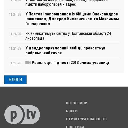
пункти набору: перелік адрес
У Полтаві попрощалися із бійцями Олександром
11.24.25
Іващенком, Дмитром Кисличенком та Максимом
Гончаренком
Як вимикатимуть світло у Полтавській області 24
11.24.25
листопада
У дендропарку чорний лебідь проковтнув
11.21.25
рибальський гачок
Революція Гідності 2013 очима учасниці
11.21.25
БЛОГИ
ВСІ НОВИНИ
БЛОГИ
СТРУКТУРА ВЛАСНОСТІ
ПОЛІТИКА