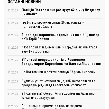
ОСТАННІ НОВИНИ
Поліція Полтавщини розшукує 62-річну Людмилу
11.26.25
Тимченко
Графік відключення світла 26 листопада у
11.26.25
Полтавській області
Внаслідок поранень, отриманих на війні, помер
11.25.25
воїн Юрій Войтик
"Нова пошта" піднімає ціни з 1 грудня: як зміняться
11.25.25
тарифи з доставки
У Полтаві попрощалися із військовими
11.25.25
Володимиром Каренгіним та Олегом Ліщинським
На Полтавщині в пожежі загинув 37-річний чоловік
11.25.25
Судитимуть трьох полтавців, якій виготовляли та
11.25.25
продавали рідини для електронних сигарет
У Полтавській області біля водойми знайшли тіло
11.25.25
жінки, яку розшукували
Полтавські спортсмени стали призерами
11.25.25