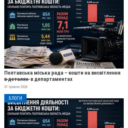
Полтавська міська рада – кошти на висвітлення
в̶ ̶д̶е̶т̶а̶л̶я̶х̶ ̶ в департаментах
01 травня 2026
БЛОГИ