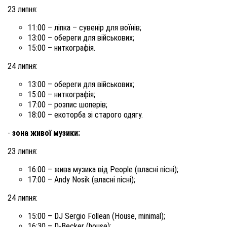
23 липня:
11:00 – ліпка – сувенір для воїнів;
13:00 – обереги для військових;
15:00 – ниткографія.
24 липня:
13:00 – обереги для військових;
15:00 – ниткографія;
17:00 – розпис шоперів;
18:00 – екоторба зі старого одягу.
-
зона живої музики:
23 липня:
16:00 – жива музика від People (власні пісні);
17:00 – Andy Nosik (власні пісні);
24 липня:
15:00 – DJ Sergio Follean (House, minimal);
16:30 – D-Becker (house);