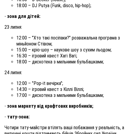
18:00 – DJ Putya (Funk, disco, hip-hop);
-
зона для дітей:
23 липня:
12:00 – "Хто такі посіпаки?" розважальна програма з
міньйоном Стівом;
15:00 – кріо-шоу – наукове шоу з сухим льодом;
16:30 – ігровий квест Хагі Вагі;
18:00 – дискотека з мильними бульбашками;
24 липня:
12:00 – "Pop-it вечірка";
14:30 – ігровий квест з Кіллі Віллі;
17:00 – дискотека з мильними бульбашками;
-
зона маркету від крафтових виробників;
-
тату-зона:
Чотири тату-майстри втілять ваші побажання у реальність, а
вилучені кошти підтримають бійців Збройних сил України.