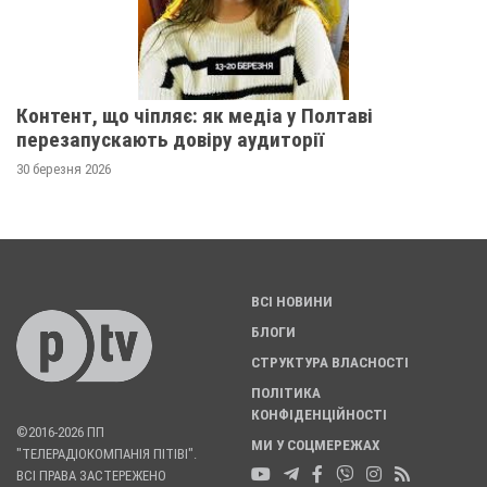
Контент, що чіпляє: як медіа у Полтаві
перезапускають довіру аудиторії
30 березня 2026
ВСІ НОВИНИ
БЛОГИ
СТРУКТУРА ВЛАСНОСТІ
ПОЛІТИКА
КОНФІДЕНЦІЙНОСТІ
©2016-2026 ПП
МИ У СОЦМЕРЕЖАХ
"ТЕЛЕРАДІОКОМПАНІЯ ПІТІВІ".
ВСІ ПРАВА ЗАСТЕРЕЖЕНО