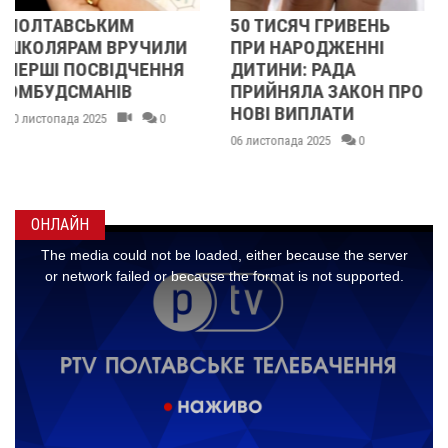
50 ТИСЯЧ ГРИВЕНЬ
У ПОЛТАВІ ДІТИ-
И
ПРИ НАРОДЖЕННІ
СИРОТИ ОТРИМАЛИ
Я
ДИТИНИ: РАДА
ПОДАРУНКОВІ
ПРИЙНЯЛА ЗАКОН ПРО
СЕРТИФІКАТИ ВІД
НОВІ ВИПЛАТИ
АВІАКОМПАНІЇ
«УКРАЇНСЬКІ
06 листопада 2025
0
ВЕРТОЛЬОТИ»
20 жовтня 2025
0
ОНЛАЙН