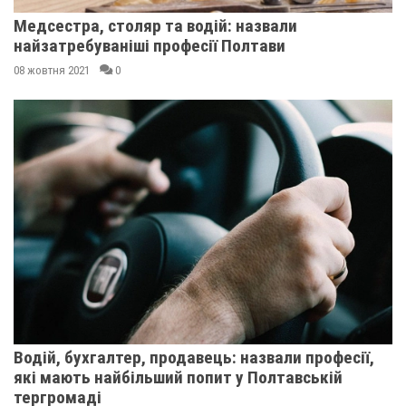
Медсестра, столяр та водій: назвали
найзатребуваніші професії Полтави
08 жовтня 2021
0
Водій, бухгалтер, продавець: назвали професії,
які мають найбільший попит у Полтавській
тергромаді