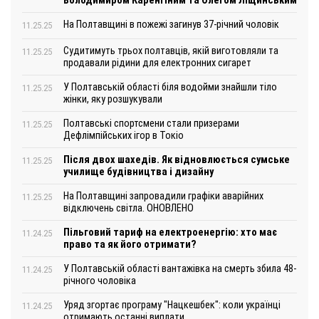
Володимиром Каренгіним та Олегом Ліщинським
На Полтавщині в пожежі загинув 37-річний чоловік
11.25.25
Судитимуть трьох полтавців, якій виготовляли та
11.25.25
продавали рідини для електронних сигарет
У Полтавській області біля водойми знайшли тіло
11.25.25
жінки, яку розшукували
Полтавські спортсмени стали призерами
11.25.25
Дефлімпійських ігор в Токіо
Після двох шахедів. Як відновлюється сумське
11.25.25
училище будівництва і дизайну
На Полтавщині запровадили графіки аварійних
11.25.25
відключень світла. ОНОВЛЕНО
Пільговий тариф на електроенергію: хто має
11.24.25
право та як його отримати?
У Полтавській області вантажівка на смерть збила 48-
11.24.25
річного чоловіка
Уряд згортає програму "Нацкешбек": коли українці
11.24.25
отримають останні виплати