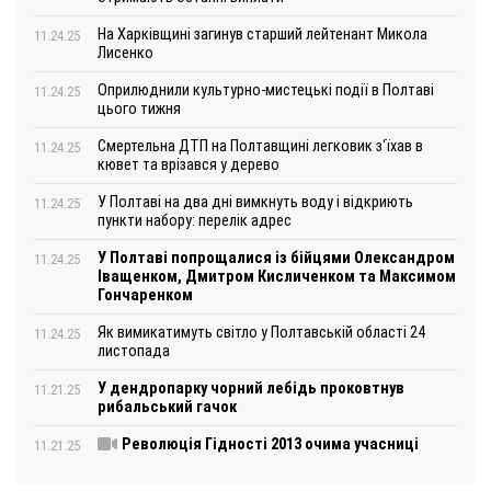
На Харківщині загинув старший лейтенант Микола
11.24.25
Лисенко
Оприлюднили культурно-мистецькі події в Полтаві
11.24.25
цього тижня
Смертельна ДТП на Полтавщині легковик з‘їхав в
11.24.25
кювет та врізався у дерево
У Полтаві на два дні вимкнуть воду і відкриють
11.24.25
пункти набору: перелік адрес
У Полтаві попрощалися із бійцями Олександром
11.24.25
Іващенком, Дмитром Кисличенком та Максимом
Гончаренком
Як вимикатимуть світло у Полтавській області 24
11.24.25
листопада
У дендропарку чорний лебідь проковтнув
11.21.25
рибальський гачок
Революція Гідності 2013 очима учасниці
11.21.25