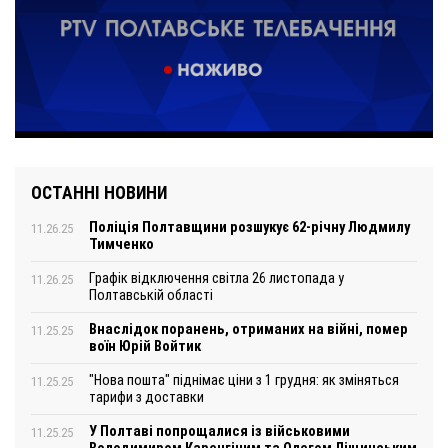
ОСТАННІ НОВИНИ
Поліція Полтавщини розшукує 62-річну Людмилу
11.26.25
Тимченко
Графік відключення світла 26 листопада у
11.26.25
Полтавській області
Внаслідок поранень, отриманих на війні, помер
11.25.25
воїн Юрій Войтик
"Нова пошта" піднімає ціни з 1 грудня: як зміняться
11.25.25
тарифи з доставки
У Полтаві попрощалися із військовими
11.25.25