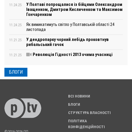
У Полтаві попрощалися із бійцями Олександром
11.24.25
Іващенком, Дмитром Кисличенком та Максимом
Гончаренком
Як вимикатимуть світло у Полтавській області 24
11.24.25
листопада
У дендропарку чорний лебідь проковтнув
11.21.25
рибальський гачок
Революція Гідності 2013 очима учасниці
11.21.25
БЛОГИ
ВСІ НОВИНИ
БЛОГИ
СТРУКТУРА ВЛАСНОСТІ
ПОЛІТИКА
КОНФІДЕНЦІЙНОСТІ
©2016-2026 ПП