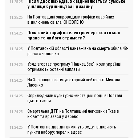
Після двох шахедів. Як відновлюється сумське
11.25.25
училище будівництва і дизайну
На Полтавщині запровадили графіки аварійних
11.25.25
відключень світла. ОНОВЛЕНО
Пільговий тариф на електроенергію: хто має
11.24.25
право та як його отримати?
У Полтавській області вантажівка на смерть збила 48-
11.24.25
річного чоловіка
Уряд згортає програму "Нацкешбек": коли українці
11.24.25
отримають останні виплати
На Харківщині загинув старший лейтенант Микола
11.24.25
Лисенко
Оприлюднили культурно-мистецькі події в Полтаві
11.24.25
цього тижня
Смертельна ДТП на Полтавщині легковик з‘їхав в
11.24.25
кювет та врізався у дерево
У Полтаві на два дні вимкнуть воду і відкриють
11.24.25
пункти набору: перелік адрес