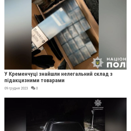
У Кременчуці знайшли нелегальний склад з
підакцизними товарами
09 грудня 2023
0