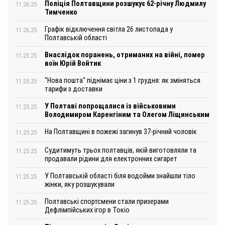
Поліція Полтавщини розшукує 62-річну Людмилу
11.26.25
Тимченко
Графік відключення світла 26 листопада у
11.26.25
Полтавській області
Внаслідок поранень, отриманих на війні, помер
11.25.25
воїн Юрій Войтик
"Нова пошта" піднімає ціни з 1 грудня: як зміняться
11.25.25
тарифи з доставки
У Полтаві попрощалися із військовими
11.25.25
Володимиром Каренгіним та Олегом Ліщинським
На Полтавщині в пожежі загинув 37-річний чоловік
11.25.25
Судитимуть трьох полтавців, якій виготовляли та
11.25.25
продавали рідини для електронних сигарет
У Полтавській області біля водойми знайшли тіло
11.25.25
жінки, яку розшукували
Полтавські спортсмени стали призерами
11.25.25
Дефлімпійських ігор в Токіо