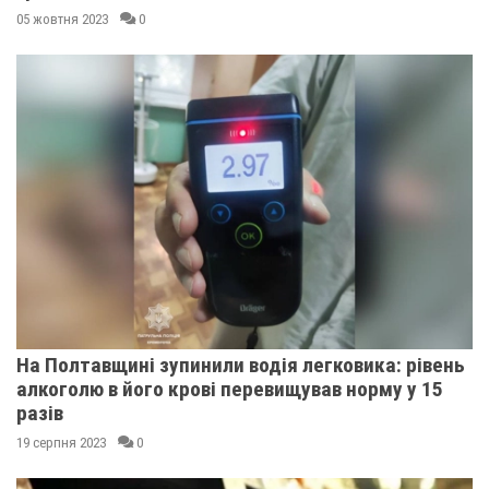
05 жовтня 2023
0
На Полтавщині зупинили водія легковика: рівень
алкоголю в його крові перевищував норму у 15
разів
19 серпня 2023
0