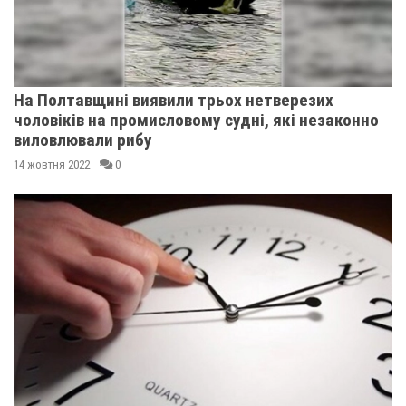
На Полтавщині виявили трьох нетверезих
чоловіків на промисловому судні, які незаконно
виловлювали рибу
14 жовтня 2022
0