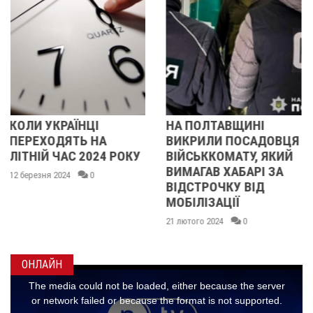
НА ПОЛТАВЩИНІ
ВНОЧІ ВОРОЖІ
ВИКРИЛИ ПОСАДОВЦЯ
БЕЗПІЛОТНИКИ
У
ВІЙСЬККОМАТУ, ЯКИЙ
АТАКУВАЛИ
ВИМАГАВ ХАБАРІ ЗА
ПОЛТАВЩИНУ: ЩО
ВІДСТРОЧКУ ВІД
ВІДОМО?
МОБІЛІЗАЦІЇ
20 лютого 2024
0
21 лютого 2024
0
ОНЛАЙН