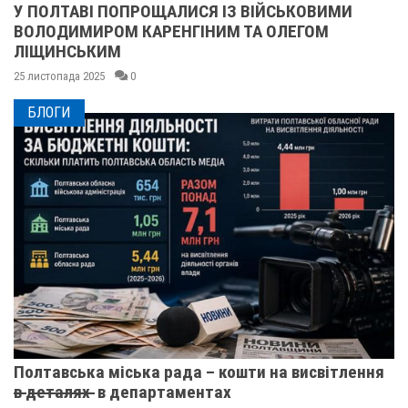
У ПОЛТАВІ ПОПРОЩАЛИСЯ ІЗ ВІЙСЬКОВИМИ
ВОЛОДИМИРОМ КАРЕНГІНИМ ТА ОЛЕГОМ
ЛІЩИНСЬКИМ
25 листопада 2025
0
БЛОГИ
Полтавська міська рада – кошти на висвітлення
в̶ ̶д̶е̶т̶а̶л̶я̶х̶ ̶ в департаментах