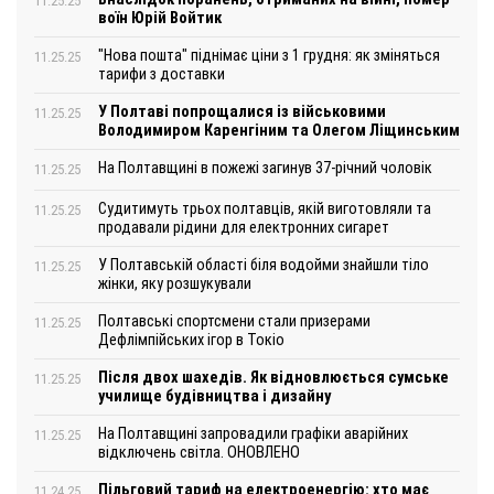
11.25.25
воїн Юрій Войтик
"Нова пошта" піднімає ціни з 1 грудня: як зміняться
11.25.25
тарифи з доставки
У Полтаві попрощалися із військовими
11.25.25
Володимиром Каренгіним та Олегом Ліщинським
На Полтавщині в пожежі загинув 37-річний чоловік
11.25.25
Судитимуть трьох полтавців, якій виготовляли та
11.25.25
продавали рідини для електронних сигарет
У Полтавській області біля водойми знайшли тіло
11.25.25
жінки, яку розшукували
Полтавські спортсмени стали призерами
11.25.25
Дефлімпійських ігор в Токіо
Після двох шахедів. Як відновлюється сумське
11.25.25
училище будівництва і дизайну
На Полтавщині запровадили графіки аварійних
11.25.25
відключень світла. ОНОВЛЕНО
Пільговий тариф на електроенергію: хто має
11.24.25