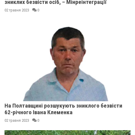
зниклих безвісти осіб, – Мінреінтеграції
02 травня 2023
0
На Полтавщині розшукують зниклого безвісти
62-річного Івана Клеменка
02 травня 2023
0