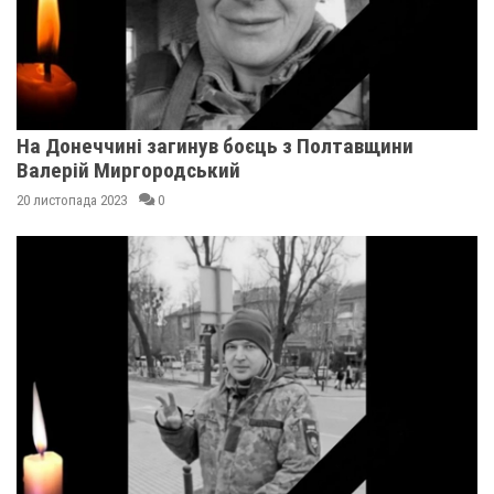
На Донеччині загинув боєць з Полтавщини
Валерій Миргородський
20 листопада 2023
0