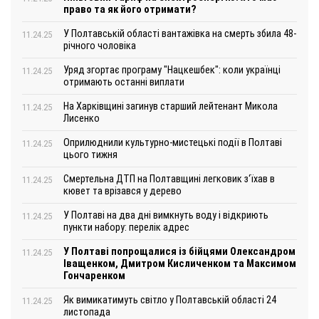
право та як його отримати?
У Полтавській області вантажівка на смерть збила 48-
11.24.25
річного чоловіка
Уряд згортає програму "Нацкешбек": коли українці
11.24.25
отримають останні виплати
На Харківщині загинув старший лейтенант Микола
11.24.25
Лисенко
Оприлюднили культурно-мистецькі події в Полтаві
11.24.25
цього тижня
Смертельна ДТП на Полтавщині легковик з‘їхав в
11.24.25
кювет та врізався у дерево
У Полтаві на два дні вимкнуть воду і відкриють
11.24.25
пункти набору: перелік адрес
У Полтаві попрощалися із бійцями Олександром
11.24.25
Іващенком, Дмитром Кисличенком та Максимом
Гончаренком
Як вимикатимуть світло у Полтавській області 24
11.24.25
листопада