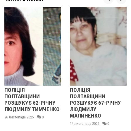
ПОЛІЦІЯ
У ПОЛТАВСЬКІЙ
ПОЛТАВЩИНИ
ОБЛАСТІ
ЧНУ
РОЗШУКУЄ 67-РІЧНУ
РОЗШУКУЮТЬ 62
ЕНКО
ЛЮДМИЛУ
РІЧНУ ЗОЮ ГРАК
МАЛИНЕНКО
14 листопада 2025
0
14 листопада 2025
0