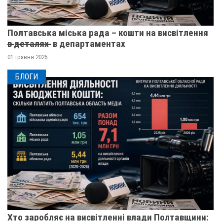
Полтавська міська рада – кошти на висвітлення
в̶ ̶д̶е̶т̶а̶л̶я̶х̶ ̶ в департаментах
01 травня 2026
БЛОГИ
Хто заробляє на висвітленні влади Полтавщини: