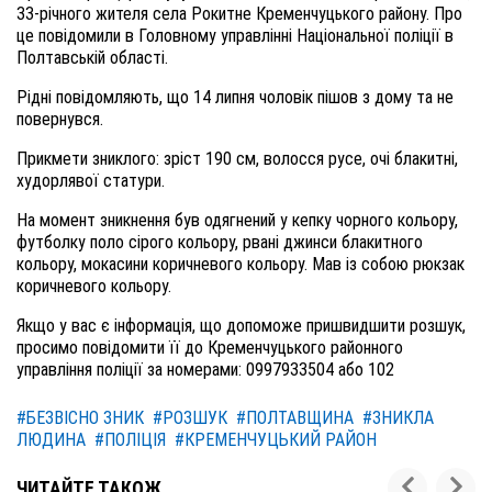
33-річного жителя села Рокитне Кременчуцького району. Про
це повідомили в Головному управлінні Національної поліції в
Полтавській області.
Рідні повідомляють, що 14 липня чоловік пішов з дому та не
повернувся.
Прикмети зниклого: зріст 190 см, волосся русе, очі блакитні,
худорлявої статури.
На момент зникнення був одягнений у кепку чорного кольору,
футболку поло сірого кольору, рвані джинси блакитного
кольору, мокасини коричневого кольору. Мав із собою рюкзак
коричневого кольору.
Якщо у вас є інформація, що допоможе пришвидшити розшук,
просимо повідомити її до Кременчуцького районного
управління поліції за номерами: 0997933504 або 102
#БЕЗВІСНО ЗНИК
#РОЗШУК
#ПОЛТАВЩИНА
#ЗНИКЛА
ЛЮДИНА
#ПОЛІЦІЯ
#КРЕМЕНЧУЦЬКИЙ РАЙОН
ЧИТАЙТЕ ТАКОЖ