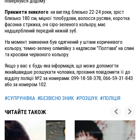
повернувся додому.
Прикмети зниклого
: на вигляд близько 22-24 роки, зріст
близько 180 см, міцної тілобудови, волосся русяве, коротка
фасонна стрижка, очі сіро-зеленого кольору, має
надщерблений передній нижній зуб.
На момент зникнення був одягнений у штани коричневого
кольору, темно-зелену олімпійку з надписом "Полтава" на спині
та кросівки червоного кольору.
Якщо у вас є будь-яка інформація, що може допомогти
якнайшвидше розшукати чоловіка, прохання повідомити її до
відділу поліції №2 за номерами: 099-18-58-378, 066-59-31-843
або за номером 102.
#СУПРУНІВКА
#БЕЗВІСНО ЗНИК
#РОЗШУК
#ПОЛІЦІЯ
ЧИТАЙТЕ ТАКОЖ