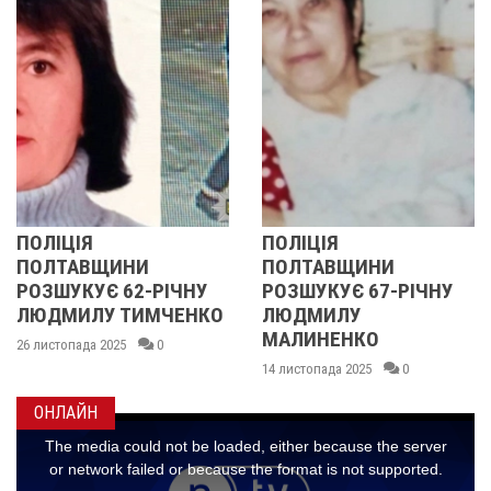
ПОЛІЦІЯ
У ПОЛТА
ЩИНИ
ПОЛТАВЩИНИ
ОБЛАСТІ
Є 62-РІЧНУ
РОЗШУКУЄ 67-РІЧНУ
РОЗШУКУ
У ТИМЧЕНКО
ЛЮДМИЛУ
РІЧНУ З
МАЛИНЕНКО
2025
0
14 листопада 
14 листопада 2025
0
ОНЛАЙН