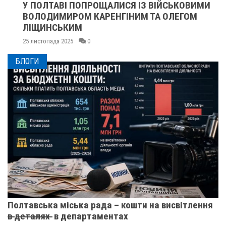
У ПОЛТАВІ ПОПРОЩАЛИСЯ ІЗ ВІЙСЬКОВИМИ
ВОЛОДИМИРОМ КАРЕНГІНИМ ТА ОЛЕГОМ
ЛІЩИНСЬКИМ
25 листопада 2025
0
БЛОГИ
Полтавська міська рада – кошти на висвітлення
в̶ ̶д̶е̶т̶а̶л̶я̶х̶ ̶ в департаментах