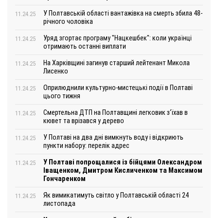
У Полтавській області вантажівка на смерть збила 48-
11.24.25
річного чоловіка
Уряд згортає програму "Нацкешбек": коли українці
11.24.25
отримають останні виплати
На Харківщині загинув старший лейтенант Микола
11.24.25
Лисенко
Оприлюднили культурно-мистецькі події в Полтаві
11.24.25
цього тижня
Смертельна ДТП на Полтавщині легковик з‘їхав в
11.24.25
кювет та врізався у дерево
У Полтаві на два дні вимкнуть воду і відкриють
11.24.25
пункти набору: перелік адрес
У Полтаві попрощалися із бійцями Олександром
11.24.25
Іващенком, Дмитром Кисличенком та Максимом
Гончаренком
Як вимикатимуть світло у Полтавській області 24
11.24.25
листопада