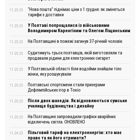
"Нова пошта" піднімає ціни з 1 грудня: як зміняться
11.25.25
тарифи з доставки
У Полтаві попрощалися із військовими
11.25.25
Володимиром Каренгіним та Олегом Ліщинським
На Полтавщині в пожежі загинув 37-річний чоловік
11.25.25
Судитимуть трьох полтавців, якій виготовляли та
11.25.25
продавали рідини для електронних сигарет
У Полтавській області біля водойми знайшли тіло
11.25.25
жінки, яку розшукували
Полтавські спортсмени стали призерами
11.25.25
Дефлімпійських ігор в Токіо
Після двох шахедів. Як відновлюється сумське
11.25.25
училище будівництва і дизайну
На Полтавщині запровадили графіки аварійних
11.25.25
відключень світла. ОНОВЛЕНО
Пільговий тариф на електроенергію: хто має
11.24.25
право та як його отримати?