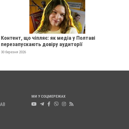
У ПОЛТАВСЬКІЙ ОБЛАСТІ
ПОЛІЦІЯ ПОЛТАВ
РОЗШУКУЮТЬ 82-РІЧНУ
РОЗШУКУЄ 69-РІЧ
ГАННУ МЕРКОТАН
МИХАЙЛА УДОДА
13 листопада 2025
0
12 листопада 2025
0
Контент, що чіпляє: як медіа у Полтаві
перезапускають довіру аудиторії
30 березня 2026
МИ У СОЦМЕРЕЖАХ
ЛАВ