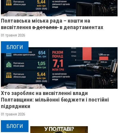
Полтавська міська рада – кошти на
висвітлення в̶ ̶д̶е̶т̶а̶л̶я̶х̶ ̶ в департаментах
01 травня 2026
БЛОГИ
Хто заробляє на висвітленні влади
Полтавщини: мільйонні бюджети і постійні
підрядники
01 травня 2026
БЛОГИ