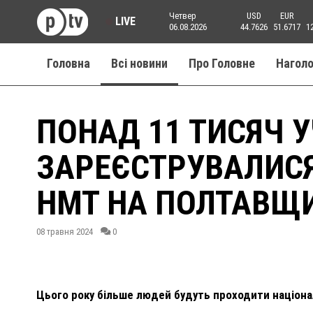
Четвер
USD
EUR
LIVE
06.08.2026
44.7626
51.6717
1
Головна
Всі новини
Про Головне
Нагол
ПОНАД 11 ТИСЯЧ 
ЗАРЕЄСТРУВАЛИС
НМТ НА ПОЛТАВЩ
08 травня 2024
0
Цього року більше людей будуть проходити націона