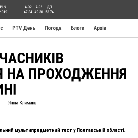
PLN
A-92
A-95
ДП
2.0191
47.84
49.30
53.74
ос
PTV День
Погода
Блоги
Aрхів
УЧАСНИКІВ
Я НА ПРОХОДЖЕННЯ
ИНІ
Яніна Климань
льний мультипредметний тест у Полтавській області.