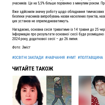
учасників. Це на 5,5% більше порівняно з минулим роком. П
Вже здійснили значну роботу щодо обладнання тимчасових е
безпеки учасників випробувань назви населених пунктів, на
цих установ не оприлюднюватимуть.
Нагадаємо, основна сесія триватиме із 14 травня до 25 чер
Інформацію про результати основної сесії буде розміщено н
2024 року, додаткової сесії – до 26 липня.
Фото: Зміст
#ОСВІТНІ ЗАКЛАДИ
#НАВЧАННЯ
#НМТ
#ПОЛТАВЩИНА
ЧИТАЙТЕ ТАКОЖ