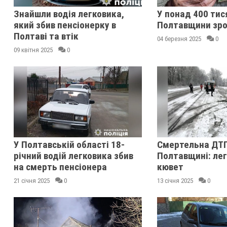
Знайшли водія легковика,
У понад 400 тис
який збив пенсіонерку в
Полтавщини зрос
Полтаві та втік
04 березня 2025
0
09 квітня 2025
0
У Полтавській області 18-
Смертельна ДТП
річний водій легковика збив
Полтавщині: легк
на смерть пенсіонера
кювет
21 січня 2025
0
13 січня 2025
0