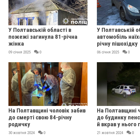
У Полтавській області в
У Полтавській о
пожежі загинула 81-річна
автомобіль наїх
жінка
річну пішохідку
09 січня 2025
0
06 січня 2025
0
На Полтавщині чоловік забив
На Полтавщині ч
до смерті свою 84-річну
до будинку пенс
родичку
й вкрав у нього 
30 жовтня 2024
0
21 жовтня 2024
0