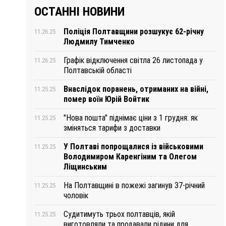
ОСТАННІ НОВИНИ
Поліція Полтавщини розшукує 62-річну
11.26.25
Людмилу Тимченко
Графік відключення світла 26 листопада у
11.26.25
Полтавській області
Внаслідок поранень, отриманих на війні,
11.25.25
помер воїн Юрій Войтик
"Нова пошта" піднімає ціни з 1 грудня: як
11.25.25
зміняться тарифи з доставки
У Полтаві попрощалися із військовими
11.25.25
Володимиром Каренгіним та Олегом
Ліщинським
На Полтавщині в пожежі загинув 37-річний
11.25.25
чоловік
Судитимуть трьох полтавців, якій
11.25.25
виготовляли та продавали рідини для