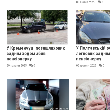
03 липня 2025
0
У Кременчуці позашляховик
У Полтавській о
заднім ходом збив
легковик заднім
пенсіонерку
пенсіонерку
29 травня 2025
0
06 травня 2025
0