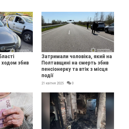
бласті
Затримали чоловіка, який на
 ходом збив
Полтавщині на смерть збив
пенсіонерку та втік з місця
події
21 квітня 2025
0