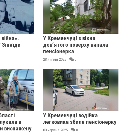
 війна».
У Кременчуці з вікна
ї Зінаїди
дев’ятого поверху випала
пенсіонерка
28 липня 2025
0
бласті
У Кременчуці водійка
лукала в
легковика збила пенсіонерку
ли виснажену
03 червня 2025
0