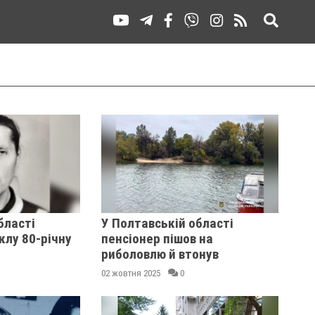
бласті
У Полтавській області
лу 80-річну
пенсіонер пішов на
риболовлю й втонув
02 жовтня 2025
0