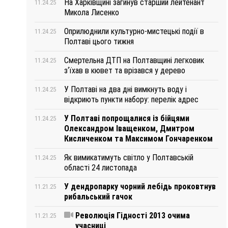
На Харківщині загинув старший лейтенант
11.24.25
Микола Лисенко
Оприлюднили культурно-мистецькі події в
11.24.25
Полтаві цього тижня
Смертельна ДТП на Полтавщині легковик
11.24.25
з‘їхав в кювет та врізався у дерево
У Полтаві на два дні вимкнуть воду і
11.24.25
відкриють пункти набору: перелік адрес
У Полтаві попрощалися із бійцями
11.24.25
Олександром Іващенком, Дмитром
Кисличенком та Максимом Гончаренком
Як вимикатимуть світло у Полтавській
11.24.25
області 24 листопада
У дендропарку чорний лебідь проковтнув
11.21.25
рибальський гачок
Революція Гідності 2013 очима
11.21.25
учасниці