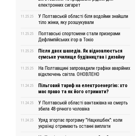
електронних сигарет
У Полтавській області біля водойми знайшли
11.25.25
тіло жінки, яку розшукували
Полтавські спортсмени стали призерами
11.25.25
Дефлімпійських ігор в Токіо
Після двох шахедів. Як відновлюється
11.25.25
сумське училище будівництва і дизайну
На Полтавщині запровадили графіки аварійних
11.25.25
відключень світла. ОНОВЛЕНО
Пільговий тариф на електроенергію: хто
11.24.25
має право та як його отримати?
У Полтавській області вантажівка на смерть
11.24.25
збила 48-річного чоловіка
Уряд згортає програму "Нацкешбек": коли
11.24.25
українці отримають останні виплати