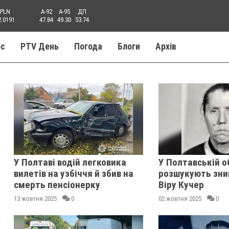
PLN
A-92
A-95
ДП
2.0191
47.84
49.30
53.74
ос
PTV День
Погода
Блоги
Aрхів
У Полтаві водій легковика
У Полтавській о
вилетів на узбіччя й збив на
розшукують зник
смерть пенсіонерку
Віру Кучер
13 жовтня 2025
0
02 жовтня 2025
0