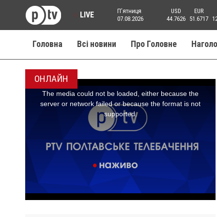
Пʼятниця
USD
EUR
LIVE
07.08.2026
44.7626
51.6717
1
Головна
Всі новини
Про Головне
Нагол
ОНЛАЙН