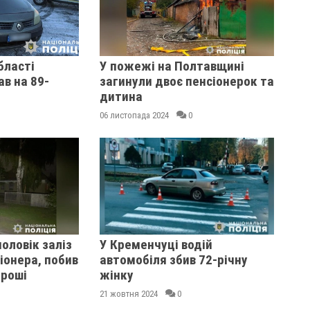
бласті
У пожежі на Полтавщині
ав на 89-
загинули двоє пенсіонерок та
дитина
06 листопада 2024
0
оловік заліз
У Кременчуці водій
іонера, побив
автомобіля збив 72-річну
гроші
жінку
21 жовтня 2024
0