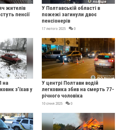
яч жителів
У Полтавській області в
туть пенсії
пожежі загинули двоє
пенсіонерів
17 лютого 2025
0
 на
У центрі Полтави водій
овик з’їхав у
легковика збив на смерть 77-
річного чоловіка
10 січня 2025
0