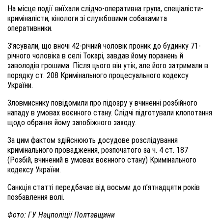
На місце події виїхали слідчо-оперативна група, спеціалісти-
криміналісти, кінологи зі службовими собакамита
оперативники.
З
’ясували, що вночі
42-річний чоловік
проник до будинку 71-
річного чоловіка в селі Токарі, завдав йому
поранень й
заволодів грошима. Після цього він утік, але
його затримали
в
порядку ст
.
208 Кримінального процесуального кодексу
України.
Зловмиснику повідом
или
про підозру у вчиненні розбійного
нападу в умовах воєнного стану. Слідчі підготували клопотання
щодо обрання йому запобіжного заходу.
За
ц
им фактом здійсню
ють
досудове розслідування
кримінального провадження, розпочатого за ч
.
4 ст
.
187
(Розбій, вчинений в умовах воєнного стану) Кримінального
кодексу України.
Санкція статті передбачає від восьми до п’ятнадцяти років
позбавлення волі.
Фото: ГУ Нацполіції Полтавщини