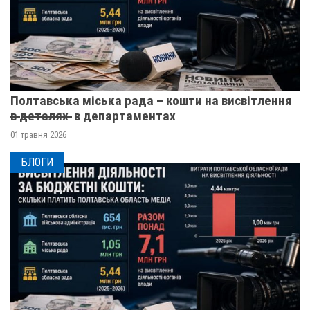
Полтавська міська рада – кошти на висвітлення
в̶ ̶д̶е̶т̶а̶л̶я̶х̶ ̶ в департаментах
01 травня 2026
БЛОГИ