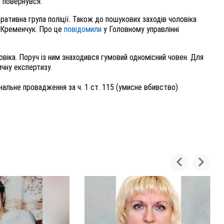
е повернувся.
ративна група поліції. Також до пошукових заходів чоловіка
 Кременчук. Про це
повідомили
у Головному управлінні
віка. Поруч із ним знаходився гумовий одномісний човен. Для
чну експертизу.
нальне провадження за ч. 1 ст. 115 (умисне вбивство)