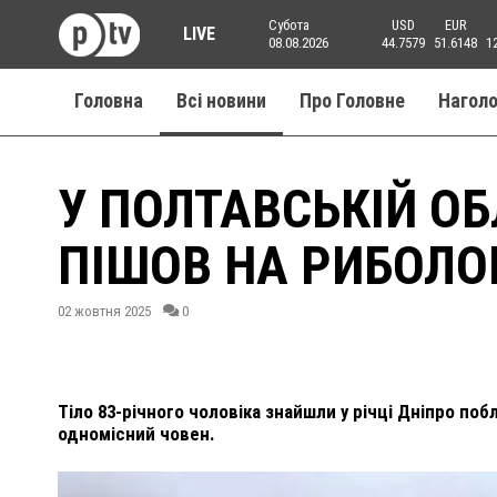
Субота
USD
EUR
LIVE
08.08.2026
44.7579
51.6148
1
Головна
Всі новини
Про Головне
Нагол
У ПОЛТАВСЬКІЙ ОБ
ПІШОВ НА РИБОЛО
02 жовтня 2025
0
Тіло 83-річного чоловіка знайшли у річці Дніпро поб
одномісний човен.