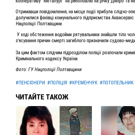
кооперативу "Металург" на риболовлю на річку Дніпро та н
Отримавши повідомлення, на місце події прибула слідчо-опе
долучилися фахівці комунального підприємства Аквасервіс
Нацполіції Полтавщини.
У ході обстеження водойми рятувальники знайшли тіло чоло
з’ясування причин смерті загиблого призначили судово-меди
За цим фактом слідчим підрозділом поліції розпочали кримі
Кримінального кодексу України.
Фото: ГУ Нацполіції Полтавщини
#ПЕНСІОНЕРИ
#ПОЛІЦІЯ
#КРЕМЕНЧУК
#ПОТОПЕЛЬНИК
ЧИТАЙТЕ ТАКОЖ