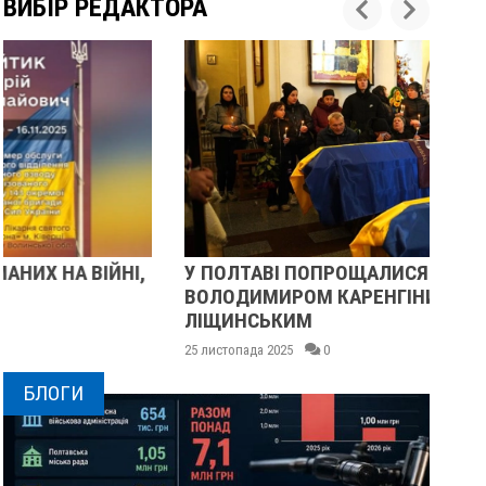
ВИБІР РЕДАКТОРА
У ПОЛТАВІ ПОПРОЩАЛИСЯ ІЗ ВІЙСЬКОВИМИ
ПІ
ВОЛОДИМИРОМ КАРЕНГІНИМ ТА ОЛЕГОМ
СУ
ЛІЩИНСЬКИМ
25 
25 листопада 2025
0
БЛОГИ