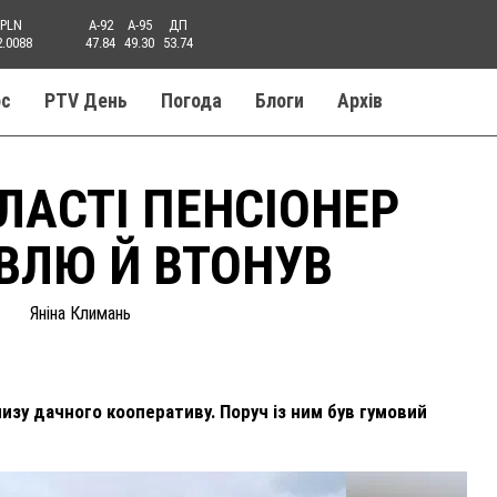
PLN
A-92
A-95
ДП
2.0088
47.84
49.30
53.74
ос
PTV День
Погода
Блоги
Aрхів
ЛАСТІ ПЕНСІОНЕР
ВЛЮ Й ВТОНУВ
Яніна Климань
лизу дачного кооперативу. Поруч із ним був гумовий