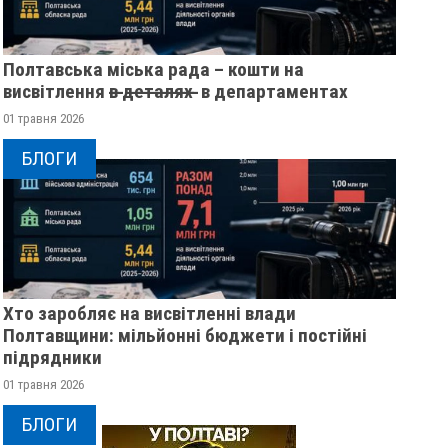
Полтавська міська рада – кошти на
висвітлення в̶ ̶д̶е̶т̶а̶л̶я̶х̶ ̶ в департаментах
01 травня 2026
БЛОГИ
Хто заробляє на висвітленні влади
Полтавщини: мільйонні бюджети і постійні
підрядники
01 травня 2026
БЛОГИ