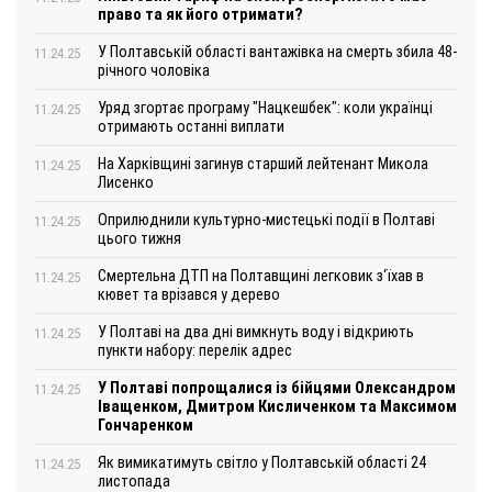
право та як його отримати?
У Полтавській області вантажівка на смерть збила 48-
11.24.25
річного чоловіка
Уряд згортає програму "Нацкешбек": коли українці
11.24.25
отримають останні виплати
На Харківщині загинув старший лейтенант Микола
11.24.25
Лисенко
Оприлюднили культурно-мистецькі події в Полтаві
11.24.25
цього тижня
Смертельна ДТП на Полтавщині легковик з‘їхав в
11.24.25
кювет та врізався у дерево
У Полтаві на два дні вимкнуть воду і відкриють
11.24.25
пункти набору: перелік адрес
У Полтаві попрощалися із бійцями Олександром
11.24.25
Іващенком, Дмитром Кисличенком та Максимом
Гончаренком
Як вимикатимуть світло у Полтавській області 24
11.24.25
листопада