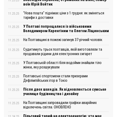
11.25.25
воїн Юрій Войтик
"Нова пошта" піднімає ціни з 1 грудня: як зміняться
11.25.25
тарифи з доставки
У Полтаві попрощалися із військовими
11.25.25
Володимиром Каренгіним та Олегом Ліщинським
На Полтавщині в пожежі загинув 37-річний чоловік
11.25.25
Судитимуть трьох полтавців, якій виготовляли та
11.25.25
продавали рідини для електронних сигарет
У Полтавській області біля водойми знайшли тіло
11.25.25
жінки, яку розшукували
Полтавські спортсмени стали призерами
11.25.25
Дефлімпійських ігор в Токіо
Після двох шахедів. Як відновлюється сумське
11.25.25
училище будівництва і дизайну
На Полтавщині запровадили графіки аварійних
11.25.25
відключень світла. ОНОВЛЕНО
Пільговий тариф на електроенергію: хто має
11.24.25