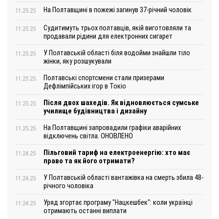
На Полтавщині в пожежі загинув 37-річний чоловік
11.25.25
Судитимуть трьох полтавців, якій виготовляли та
11.25.25
продавали рідини для електронних сигарет
У Полтавській області біля водойми знайшли тіло
11.25.25
жінки, яку розшукували
Полтавські спортсмени стали призерами
11.25.25
Дефлімпійських ігор в Токіо
Після двох шахедів. Як відновлюється сумське
11.25.25
училище будівництва і дизайну
На Полтавщині запровадили графіки аварійних
11.25.25
відключень світла. ОНОВЛЕНО
Пільговий тариф на електроенергію: хто має
11.24.25
право та як його отримати?
У Полтавській області вантажівка на смерть збила 48-
11.24.25
річного чоловіка
Уряд згортає програму "Нацкешбек": коли українці
11.24.25
отримають останні виплати