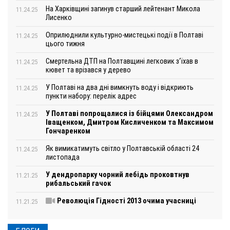
На Харківщині загинув старший лейтенант Микола
11.24.25
Лисенко
Оприлюднили культурно-мистецькі події в Полтаві
11.24.25
цього тижня
Смертельна ДТП на Полтавщині легковик з‘їхав в
11.24.25
кювет та врізався у дерево
У Полтаві на два дні вимкнуть воду і відкриють
11.24.25
пункти набору: перелік адрес
У Полтаві попрощалися із бійцями Олександром
11.24.25
Іващенком, Дмитром Кисличенком та Максимом
Гончаренком
Як вимикатимуть світло у Полтавській області 24
11.24.25
листопада
У дендропарку чорний лебідь проковтнув
11.21.25
рибальський гачок
Революція Гідності 2013 очима учасниці
11.21.25