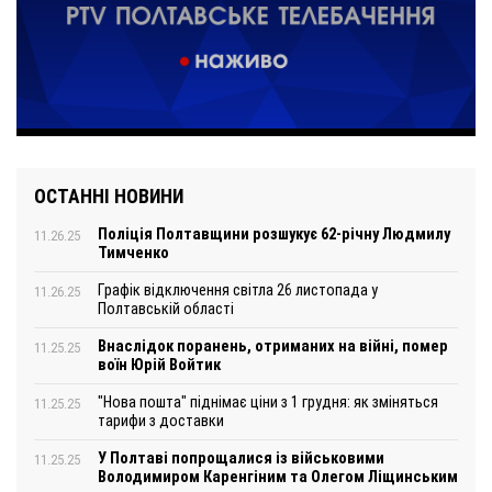
ОСТАННІ НОВИНИ
Поліція Полтавщини розшукує 62-річну Людмилу
11.26.25
Тимченко
Графік відключення світла 26 листопада у
11.26.25
Полтавській області
Внаслідок поранень, отриманих на війні, помер
11.25.25
воїн Юрій Войтик
"Нова пошта" піднімає ціни з 1 грудня: як зміняться
11.25.25
тарифи з доставки
У Полтаві попрощалися із військовими
11.25.25
Володимиром Каренгіним та Олегом Ліщинським