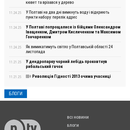
кювет та врізався у дерево
У Полтаві на два дні вимкнуть воду і відкриють
11.24.25
пункти набору: перелік адрес
У Полтаві попрощалися із бійцями Олександром
11.24.25
Іващенком, Дмитром Кисличенком та Максимом
Гончаренком
Як вимикатимуть світло у Полтавській області 24
11.24.25
листопада
У дендропарку чорний лебідь проковтнув
11.21.25
рибальський гачок
Революція Гідності 2013 очима учасниці
11.21.25
БЛОГИ
ВСІ НОВИНИ
БЛОГИ