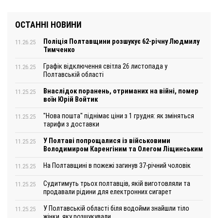
ОСТАННІ НОВИНИ
Поліція Полтавщини розшукує 62-річну Людмилу
11.26.25
Тимченко
Графік відключення світла 26 листопада у
11.26.25
Полтавській області
Внаслідок поранень, отриманих на війні, помер
11.25.25
воїн Юрій Войтик
"Нова пошта" піднімає ціни з 1 грудня: як зміняться
11.25.25
тарифи з доставки
У Полтаві попрощалися із військовими
11.25.25
Володимиром Каренгіним та Олегом Ліщинським
На Полтавщині в пожежі загинув 37-річний чоловік
11.25.25
Судитимуть трьох полтавців, якій виготовляли та
11.25.25
продавали рідини для електронних сигарет
У Полтавській області біля водойми знайшли тіло
11.25.25
жінки, яку розшукували