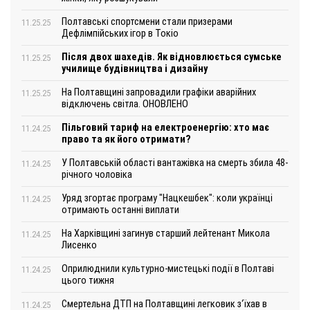
Полтавські спортсмени стали призерами
11.25.25
Дефлімпійських ігор в Токіо
Після двох шахедів. Як відновлюється сумське
11.25.25
училище будівництва і дизайну
На Полтавщині запровадили графіки аварійних
11.25.25
відключень світла. ОНОВЛЕНО
Пільговий тариф на електроенергію: хто має
11.24.25
право та як його отримати?
У Полтавській області вантажівка на смерть збила 48-
11.24.25
річного чоловіка
Уряд згортає програму "Нацкешбек": коли українці
11.24.25
отримають останні виплати
На Харківщині загинув старший лейтенант Микола
11.24.25
Лисенко
Оприлюднили культурно-мистецькі події в Полтаві
11.24.25
цього тижня
Смертельна ДТП на Полтавщині легковик з‘їхав в
11.24.25