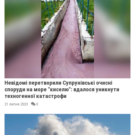
Невідомі перетворили Супрунівські очисні
споруди на море "киселю": вдалося уникнути
техногенної катастрофи
21 липня 2023
0