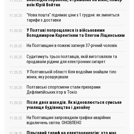
11.25.25
воїн Юрій Войтик
"Нова пошта" піднімає ціни з 1 грудня: як зміняться
11.25.25
тарифи з доставки
У Полтаві попрощалися із військовими
11.25.25
Володимиром Каренгіним та Олегом Ліщинським
На Полтавщині в пожежі загинув 37-річний чоловік
11.25.25
Судитимуть трьох полтавців, якій виготовляли та
11.25.25
продавали рідини для електронних сигарет
У Полтавській області біля водойми знайшли тіло
11.25.25
жінки, яку розшукували
Полтавські спортсмени стали призерами
11.25.25
Дефлімпійських ігор в Токіо
Після двох шахедів. Як відновлюється сумське
11.25.25
училище будівництва і дизайну
На Полтавщині запровадили графіки аварійних
11.25.25
відключень світла. ОНОВЛЕНО
Пільговий тариф на електроенергію: хто має
11.24.25