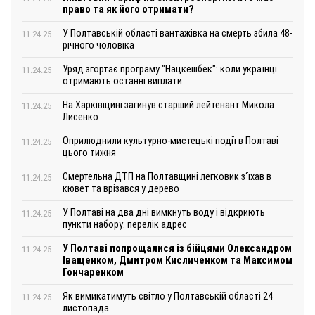
право та як його отримати?
У Полтавській області вантажівка на смерть збила 48-
11.24.25
річного чоловіка
Уряд згортає програму "Нацкешбек": коли українці
11.24.25
отримають останні виплати
На Харківщині загинув старший лейтенант Микола
11.24.25
Лисенко
Оприлюднили культурно-мистецькі події в Полтаві
11.24.25
цього тижня
Смертельна ДТП на Полтавщині легковик з‘їхав в
11.24.25
кювет та врізався у дерево
У Полтаві на два дні вимкнуть воду і відкриють
11.24.25
пункти набору: перелік адрес
У Полтаві попрощалися із бійцями Олександром
11.24.25
Іващенком, Дмитром Кисличенком та Максимом
Гончаренком
Як вимикатимуть світло у Полтавській області 24
11.24.25
листопада