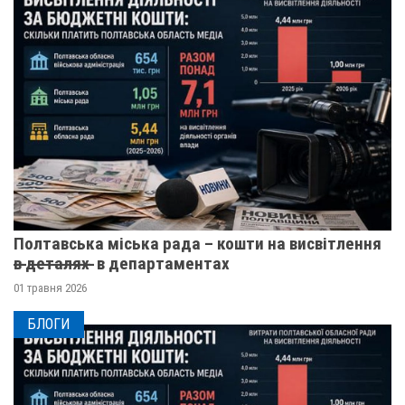
Полтавська міська рада – кошти на висвітлення
в̶ ̶д̶е̶т̶а̶л̶я̶х̶ ̶ в департаментах
01 травня 2026
БЛОГИ