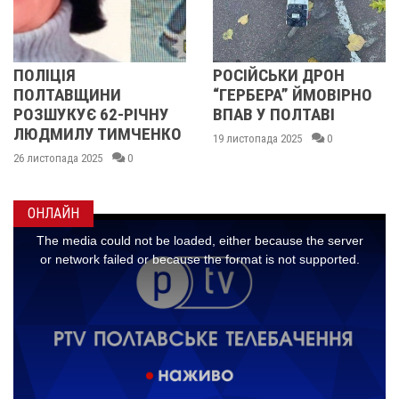
РОСІЙСЬКИ ДРОН
ПОЛІЦІЯ
ИНИ
“ГЕРБЕРА” ЙМОВІРНО
ПОЛТАВЩ
 62-РІЧНУ
ВПАВ У ПОЛТАВІ
РОЗШУКУЄ
 ТИМЧЕНКО
ЛЮДМИЛ
19 листопада 2025
0
МАЛИНЕН
25
0
14 листопада 20
ОНЛАЙН