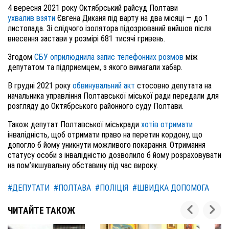
4 вересня 2021 року Октябрськ
ий
райсуд Полтави
ухвалив взяти
Євгена Диканя під варту на два місяці ― до 1
листопада. Зі слідчого ізолятора підозрюваний вийшов після
внесення застави у розмірі 681 тисячі гривень.
Згодом
СБУ оприлюднила запис телефонних розмов
між
депутатом та підприємцем, з якого вимагали хабар.
В грудні 2021 року
обвинувальний акт
стосовно депутата на
начальника управління Полтавської міської ради передали для
розгляду до Октябрського районного суду Полтави.
Також д
епутат Полтавської міськради
хо
тів отримати
інвалідність
, щоб отримати право на перетин кордону, що
допо
гло б йому
уникнути можливого покарання. Отримання
статусу особи з інвалідністю дозволило б йому розраховувати
на пом’якшувальну обставину під час вироку.
#ДЕПУТАТИ
#ПОЛТАВА
#ПОЛІЦІЯ
#ШВИДКА ДОПОМОГА
ЧИТАЙТЕ ТАКОЖ