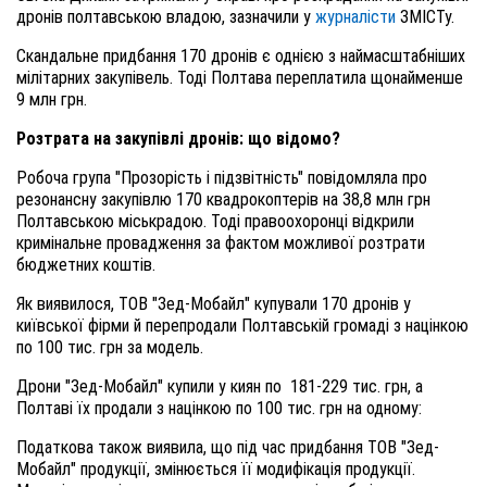
дронів полтавською владою, зазначили у
журналісти
ЗМІСТу.
Скандальне придбання 170 дронів є однією з наймасштабніших
мілітарних закупівель. Тоді Полтава переплатила щонайменше
9 млн грн.
Розтрата на закупівлі дронів
: що відомо?
Робоча група "Прозорість і підзвітність" повідомляла про
резонансну закупівлю 170 квадрокоптерів на 38,8 млн грн
Полтавською міськрадою. Тоді правоохоронці відкрили
кримінальне провадження за фактом можливої розтрати
бюджетних коштів.
Як виявилося, ТОВ "Зед-Мобайл" купували 170 дронів у
київської фірми й перепродали Полтавській громаді з націнкою
по 100 тис. грн за модель.
Дрони "Зед-Мобайл" купили у киян по 181-229 тис. грн, а
Полтаві їх продали з націнкою по 100 тис. грн на одному:
Податкова також виявила, що під час придбання ТОВ "Зед-
Мобайл" продукції, змінюється її модифікація продукції.