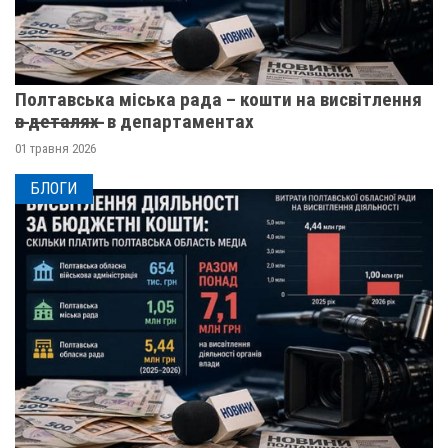
Полтавська міська рада – кошти на висвітлення
в̶ ̶д̶е̶т̶а̶л̶я̶х̶ ̶ в департаментах
01 травня 2026
БЛОГИ