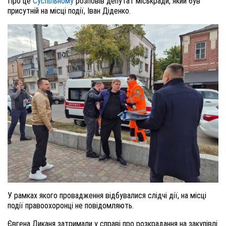
Про це
Суспільному
розповів депутат міськради, який був
присутній на місці події, Іван Діденко.
У рамках якого провадження відбувалися слідчі дії, на місці
події правоохоронці не повідомляють.
Євгена Диканя затримали у справі про розкрадання на закупівлі