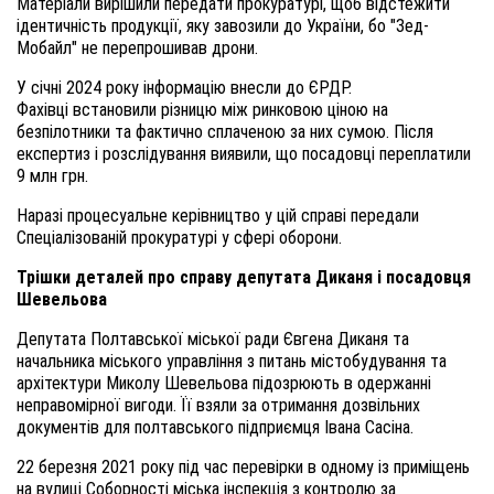
Матеріали вирішили передати прокуратурі, щоб відстежити
ідентичність продукції, яку завозили до України, бо "Зед-
Мобайл" не перепрошивав дрони.
У січні 2024 року інформацію внесли до ЄРДР.
Фахівці встановили різницю між ринковою ціною на
безпілотники та фактично сплаченою за них сумою. Після
експертиз і розслідування виявили, що посадовці переплатили
9 млн грн.
Наразі процесуальне керівництво у цій справі передали
Спеціалізованій прокуратурі у сфері оборони.
Трішки деталей про
справу депутата Диканя і посадовця
Шевельова
Депутата Полтавської міської ради Євгена Диканя та
начальника міського управління з питань містобудування та
архітектури Миколу Шевельова підозрюють в одержанні
неправомірної вигоди. Її взяли за отримання дозвільних
документів для полтавського підприємця Івана Сасіна.
22 березня 2021 року під час перевірки в одному із приміщень
на вулиці Соборності міська інспекція з контролю за