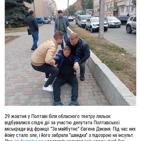
29 жовтня у Полтаві біля обласного театру ляльок
відбувалися слідчі дії за участю депутата Полтавської
міськради від фракції "За майбутнє" Євгена Диканя. Під час них
йому стало зле, і його забрала "швидка" з підозрою на інсульт.