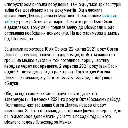
благоустроєм виявила порушення. Там відбулися архітектурні
зміни без дозвільних на те документів. Від власника
приміщення Дикань разом із Миколою Шевельовим
вимагав
хабар
у розмірі
5 тисяч доларів. Платити гроші Іван Сасін
відмовлявся, тому двічі подавав заяву до міськради щодо
отримання необхідних документів. На що отримував відмову
від Шевельова.
За даними прокурора Юрія Осюка, 22 квітня 2021
року
Євген
Дикань знову запропонував підприємцю, щоб той заплатив
гроші. За майже тиждень той погодився, першу частину
передав через посередника. 2 вересня 2021 року Іван Сасін
відніс 3 тисячі доларів до ресторану. Того ж дня Євгена
Диканя затримали, а у Полтавській міській раді відбулися
обшуки.
Обидва підозрюваних свою причетність до цього
заперечують. 4 вересня 2021-го року в Октябрському райсуді
Полтавипід час засідання Євген Дикань назвав справу
замовною. За його словами, дані сфальсифікували
через те, що
він відмовився допомагати у знятті з посади тодішнього
міського голову Олександра Мамая.