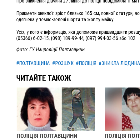
Про зникнення дівчини 27 липня до поліції повідомила її мат
Прикмети зниклої: зріст близько 165 см, повної статури, 
одягнена у темно-зелені шорти та жовту майку.
Усіх, у кого є інформація, яка допоможе пришвидшити розшу
(05366) 6-02-15, (098) 189-99-44, (097) 994-03-56 або 102.
Фото: ГУ Нацполіції Полтавщини
#ПОЛТАВЩИНА
#РОЗШУК
#ПОЛІЦІЯ
#ЗНИКЛА ЛЮДИНА
ЧИТАЙТЕ ТАКОЖ
ПОЛІЦІЯ ПОЛТАВЩИНИ
ПОЛІЦІЯ ПО