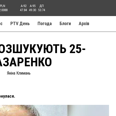
PLN
A-92
A-95
ДП
2.0088
47.84
49.30
53.74
ос
PTV День
Погода
Блоги
Aрхів
ОЗШУКУЮТЬ 25-
НАЗАРЕНКО
Яніна Климань
рнулася.