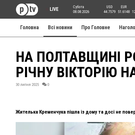
Субота
USD
EUR
LIVE
08.08.2026
44.7579
51.6148
1
Головна
Всі новини
Про Головне
Нагол
НА ПОЛТАВЩИНІ Р
РІЧНУ ВІКТОРІЮ 
30 липня 2025
0
Жителька Кременчука пішла із дому та досі не пове