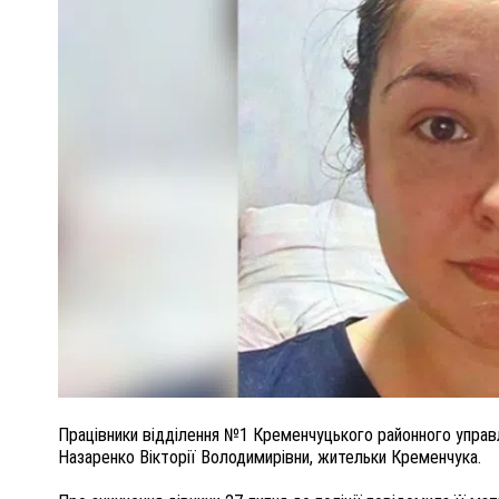
ПОЛІЦІЯ ПОЛТАВЩИНИ РОЗШУКУЄ 62-РІЧНУ
ЛЮДМИЛУ ТИМЧЕНКО
ОМ
26 листопада 2025
0
Працівники відділення №1 Кременчуцького районного управл
Назаренко Вікторії Володимирівни, жительки Кременчука.