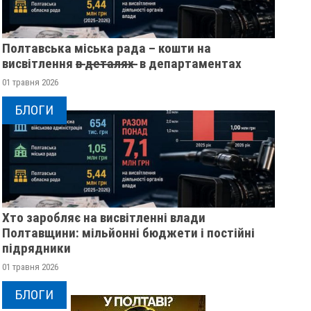
Полтавська міська рада – кошти на
висвітлення в̶ ̶д̶е̶т̶а̶л̶я̶х̶ ̶ в департаментах
01 травня 2026
БЛОГИ
Хто заробляє на висвітленні влади
Полтавщини: мільйонні бюджети і постійні
підрядники
01 травня 2026
БЛОГИ
У ПОЛТАВСЬКІЙ ОБЛАСТІ
ПОЛІЦІЯ ПОЛТАВ