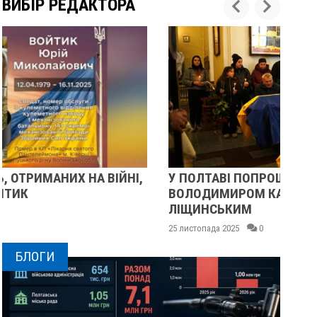
ВИБІР РЕДАКТОРА
У ПОЛТАВІ ПОПРОЩАЛИСЯ ІЗ ВІЙСЬКОВИМИ
П
ВОЛОДИМИРОМ КАРЕНГІНИМ ТА ОЛЕГОМ
С
ЛІЩИНСЬКИМ
25 
25 листопада 2025
0
БЛОГИ