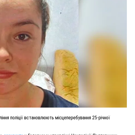
ВНАСЛІДОК ПОРАНЕНЬ, ОТРИМАНИХ НА ВІЙНІ,
ПОМЕР ВОЇН ЮРІЙ ВОЙТИК
25 листопада 2025
0
іння поліції встановлюють місцеперебування 25-річної