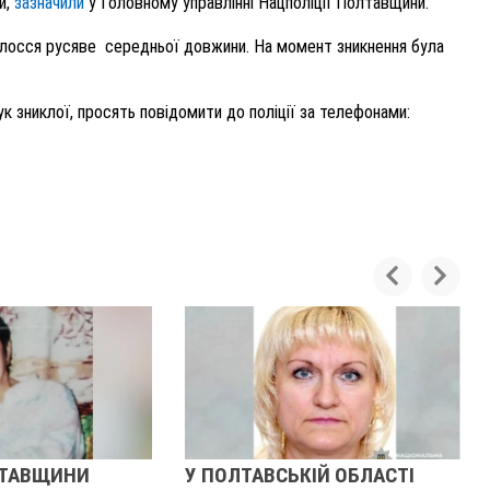
и,
зазначили
у Головному управлінні Нацполіції Полтавщини.
волосся русяве середньої довжини. На момент зникнення була
к зниклої, просять повідомити до поліції за телефонами:
ЛТАВЩИНИ
У ПОЛТАВСЬКІЙ ОБЛАСТІ