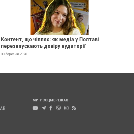
РОЗШУКУЮТЬ 82-РІЧНУ
РОЗШУКУЄ 69-РІЧ
ГАННУ МЕРКОТАН
МИХАЙЛА УДОДА
13 листопада 2025
0
12 листопада 2025
0
Контент, що чіпляє: як медіа у Полтаві
перезапускають довіру аудиторії
30 березня 2026
МИ У СОЦМЕРЕЖАХ
ЛАВ